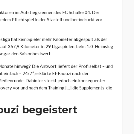
Faktoren im Aufstiegsrennen des FC Schalke 04. Der
jedem Pflichtspiel in der Startelf und beeindruckt vor
esliga hat kein Spieler mehr Kilometer abgespult als der
auf 367,9 Kilometer in 29 Ligaspielen, beim 1:0-Heimsieg
sogar den Saisonbestwert.
onate hinweg? Die Antwort liefert der Profi selbst – und
t einfach – 24/7“, erklärte El-Faouzi nach der
 Medienrunde. Dahinter steckt jedoch ein konsequenter
covery vor und nach dem Training […] die Supplements, die
ouzi begeistert