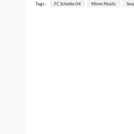
Tags :
FC Schalke 04
Miron Muslic
Sou