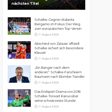
nächsten Titel
Schalke-Gegner Atalanta
Bergamo im Fokus: Der Weg
zum europäischen Top-Verein
7. August 2026
Abschied von Zalazar offiziell:
Schalke sichert sich besondere
Klausel
7. August 2026
„Ein Banger nach dem
anderen“: Schalke-Fans feiern
Baumann nach Ebimbe-Transfer
7. August 2026
Das Endspiel-Drama von 2018:
Schalke-Torwart Karius über
seine schwärzeste Stunde
7. August 2026