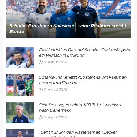
Schalke-Fans feiern Kolasinac – seine Reaktion spricht
Bände
Real Madrid zu Gast auf Schalke: Für Muslic geht
ein Wunsch in Erfüllung
9. August 2026
Schalke-Trio verletzt? So steht es um Karaman,
Lasme und Ebimbe
9. August 2026
Schalke ausgestochen: VfB-Talent wechselt
nach Dänemark
9. August 2026
„Geht nur um den Klassenerhalt“: Becker