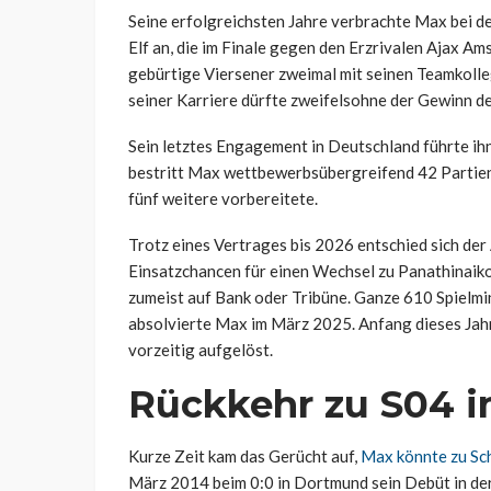
Seine erfolgreichsten Jahre verbrachte Max bei d
Elf an, die im Finale gegen den Erzrivalen Ajax A
gebürtige Viersener zweimal mit seinen Teamkolle
seiner Karriere dürfte zweifelsohne der Gewinn d
Sein letztes Engagement in Deutschland führte ihn
bestritt Max wettbewerbsübergreifend 42 Partien f
fünf weitere vorbereitete.
Trotz eines Vertrages bis 2026 entschied sich de
Einsatzchancen für einen Wechsel zu Panathinaikos
zumeist auf Bank oder Tribüne. Ganze 610 Spielminu
absolvierte Max im März 2025. Anfang dieses Jahr
vorzeitig aufgelöst.
Rückkehr zu S04 
Kurze Zeit kam das Gerücht auf,
Max könnte zu Sc
März 2014 beim 0:0 in Dortmund sein Debüt in der