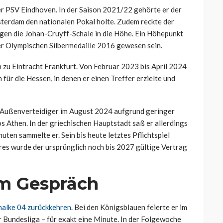
er PSV Eindhoven. In der Saison 2021/22 gehörte er der
msterdam den nationalen Pokal holte. Zudem reckte der
gen die Johan-Cruyff-Schale in die Höhe. Ein Höhepunkt
er Olympischen Silbermedaille 2016 gewesen sein.
 zu Eintracht Frankfurt. Von Februar 2023 bis April 2024
ür die Hessen, in denen er einen Treffer erzielte und
r Außenverteidiger im August 2024 aufgrund geringer
 Athen. In der griechischen Hauptstadt saß er allerdings
ten sammelte er. Sein bis heute letztes Pflichtspiel
es wurde der ursprünglich noch bis 2027 gültige Vertrag
im Gespräch
halke 04 zurückkehren
. Bei den Königsblauen feierte er im
 Bundesliga – für exakt eine Minute. In der Folgewoche