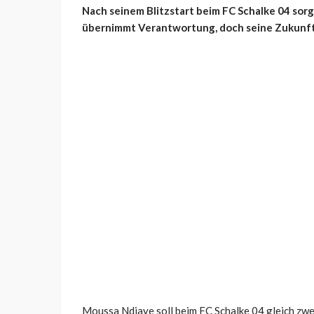
Nach seinem Blitzstart beim FC Schalke 04 sorg
übernimmt Verantwortung, doch seine Zukunft 
Moussa Ndiaye soll beim FC Schalke 04 gleich zwei