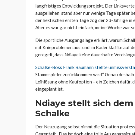
langfristiges Entwicklungsprojekt. Der Linksver
ausgeliehen, stand aber nur wenige Tage später b
der hektischen ersten Tage zog der 23-Jährige in e
Aber es war gar nicht einfach, meine Woche war se
Die sportliche Ausgangslage erklärt, warum Schalke
mit Knieproblemen aus, und im Kader klaffte auf de
geregelt, dass Ndiaye keine dauerhafte Verdrängun
Schalke-Boss Frank Baumann stellte unmissverstän
Stammspieler zurückkommen wird.“ Genau deshalb e
Leihlösung ohne Kaufoption – ein Zeichen dafür, 
eingeplant ist.
Ndiaye stellt sich de
Schalke
Der Neuzugang selbst nimmt die Situation professi
Gegenteil: „Das ist doch eine tolle Ausgangssituat