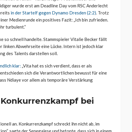
teidiger wurde erst am Deadline Day vom RSC Anderlecht
ereits
in der Startelf gegen Dynamo Dresden (2:2)
. Trotz
iner Medienrunde ein positives Fazit: „Ich bin zufrieden.
hr turbulent.“
 so schnell handelte. Stammspieler Vitalie Becker fällt
r linken Abwehrseite eine Lücke. Intern ist jedoch klar
g des Talents darstellen soll.
dlich klar:
„Vita hat es sich verdient, dass er als
ntschieden sich die Verantwortlichen bewusst für eine
dass Ndiaye vor allem als temporäre Verstärkung
m Konkurrenzkampf bei
onell an. Konkurrenzkampf schreckt ihn nicht ab, im
ion“, sagte der Senegalese und betonte, dass sich in einem