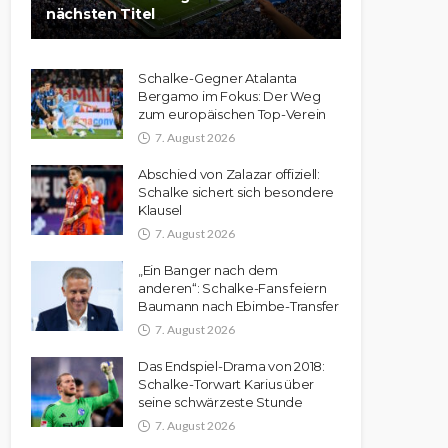
nächsten Titel
Schalke-Gegner Atalanta
Bergamo im Fokus: Der Weg
zum europäischen Top-Verein
7. August 2026
Abschied von Zalazar offiziell:
Schalke sichert sich besondere
Klausel
7. August 2026
„Ein Banger nach dem
anderen“: Schalke-Fans feiern
Baumann nach Ebimbe-Transfer
7. August 2026
Das Endspiel-Drama von 2018:
Schalke-Torwart Karius über
seine schwärzeste Stunde
7. August 2026