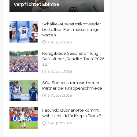
verpflichtet Ebimbe
Schalke-Auswärtstrikot wieder
bestellbar: Fans müssen lange
warten
7. August 2026
Königsblaue Saisoneröffnung:
So läuft der „Schalke-Tach“ 2026
ab
6. August 2026
S04: Sonnenstrom wird neuer
Partner der Knappenschmiede
6. August 2026
Facundo Buonanotte kommt
wohl nicht, dafür Krepin Diatta?
6. August 2026