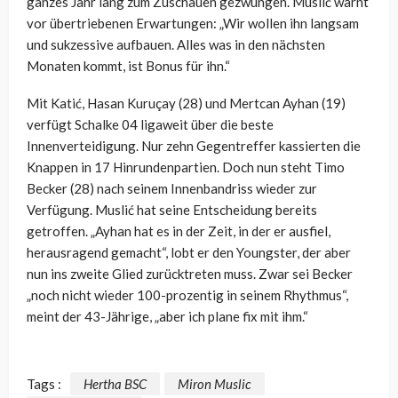
ganzes Jahr lang zum Zuschauen gezwungen. Muslić warnt
vor übertriebenen Erwartungen: „Wir wollen ihn langsam
und sukzessive aufbauen. Alles was in den nächsten
Monaten kommt, ist Bonus für ihn.“
Mit Katić, Hasan Kuruçay (28) und Mertcan Ayhan (19)
verfügt Schalke 04 ligaweit über die beste
Innenverteidigung. Nur zehn Gegentreffer kassierten die
Knappen in 17 Hinrundenpartien. Doch nun steht Timo
Becker (28) nach seinem Innenbandriss wieder zur
Verfügung. Muslić hat seine Entscheidung bereits
getroffen. „Ayhan hat es in der Zeit, in der er ausfiel,
herausragend gemacht“, lobt er den Youngster, der aber
nun ins zweite Glied zurücktreten muss. Zwar sei Becker
„noch nicht wieder 100-prozentig in seinem Rhythmus“,
meint der 43-Jährige, „aber ich plane fix mit ihm.“
Tags :
Hertha BSC
Miron Muslic