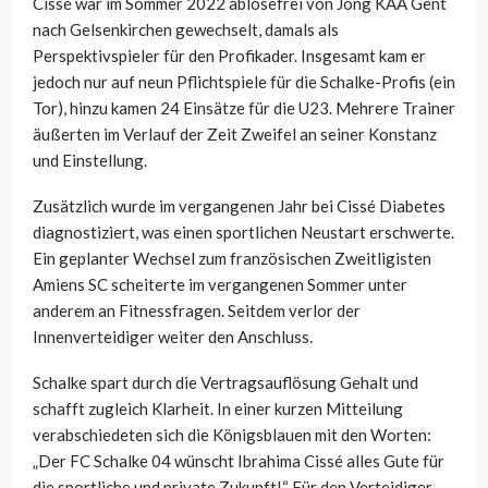
Cissé war im Sommer 2022 ablösefrei von Jong KAA Gent
nach Gelsenkirchen gewechselt, damals als
Perspektivspieler für den Profikader. Insgesamt kam er
jedoch nur auf neun Pflichtspiele für die Schalke-Profis (ein
Tor), hinzu kamen 24 Einsätze für die U23. Mehrere Trainer
äußerten im Verlauf der Zeit Zweifel an seiner Konstanz
und Einstellung.
Zusätzlich wurde im vergangenen Jahr bei Cissé Diabetes
diagnostiziert, was einen sportlichen Neustart erschwerte.
Ein geplanter Wechsel zum französischen Zweitligisten
Amiens SC scheiterte im vergangenen Sommer unter
anderem an Fitnessfragen. Seitdem verlor der
Innenverteidiger weiter den Anschluss.
Schalke spart durch die Vertragsauflösung Gehalt und
schafft zugleich Klarheit. In einer kurzen Mitteilung
verabschiedeten sich die Königsblauen mit den Worten:
„Der FC Schalke 04 wünscht Ibrahima Cissé alles Gute für
die sportliche und private Zukunft!“ Für den Verteidiger