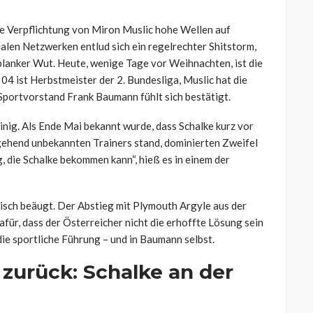
te Verpflichtung von Miron Muslic hohe Wellen auf
zialen Netzwerken entlud sich ein regelrechter Shitstorm,
 blanker Wut. Heute, wenige Tage vor Weihnachten, ist die
04 ist Herbstmeister der 2. Bundesliga, Muslic hat die
Sportvorstand Frank Baumann fühlt sich bestätigt.
inig. Als Ende Mai bekannt wurde, dass Schalke kurz vor
gehend unbekannten Trainers stand, dominierten Zweifel
, die Schalke bekommen kann“, hieß es in einem der
tisch beäugt. Der Abstieg mit Plymouth Argyle aus der
für, dass der Österreicher nicht die erhoffte Lösung sein
ie sportliche Führung – und in Baumann selbst.
 zurück: Schalke an der