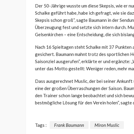
Der 50-Jährige wusste um diese Skepsis, wie er nun
Schalke geführt habe, habe ich gefragt, wie sie daz
Skepsis schon groß“, sagte Baumann in der Sendu
Überzeugung fest und setzte sich intern durch. Mu
Gelsenkirchen – eine Entscheidung, die sich bislan
Nach 16 Spieltagen steht Schalke mit 37 Punkten an
gesichert. Baumann mahnt trotz des sportlichen H
Saisonziel ausgerufen“, erklärte er und ergänzte:
unter das Motto gestellt: Weniger reden, mehr mac
Dass ausgerechnet Muslic, der bei seiner Ankunft 
eine der großen Überraschungen der Saison. Bauman
den Trainer schon lange beobachtet und sich bewuss
bestmögliche Lösung für den Verein holen“, sagte 
Tags :
Frank Baumann
Miron Muslic