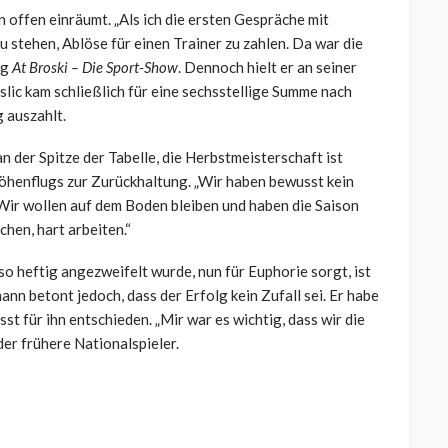
 offen einräumt. „Als ich die ersten Gespräche mit
u stehen, Ablöse für einen Trainer zu zahlen. Da war die
ng
At Broski – Die Sport-Show
. Dennoch hielt er an seiner
slic kam schließlich für eine sechsstellige Summe nach
g auszahlt.
 der Spitze der Tabelle, die Herbstmeisterschaft ist
öhenflugs zur Zurückhaltung. „Wir haben bewusst kein
 „Wir wollen auf dem Boden bleiben und haben die Saison
hen, hart arbeiten.“
so heftig angezweifelt wurde, nun für Euphorie sorgt, ist
n betont jedoch, dass der Erfolg kein Zufall sei. Er habe
t für ihn entschieden. „Mir war es wichtig, dass wir die
der frühere Nationalspieler.