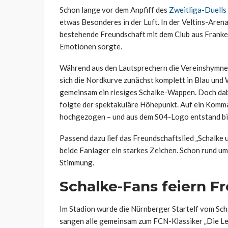
Schon lange vor dem Anpfiff des
Zweitliga-Duells
etwas Besonderes in der Luft. In der Veltins-Arena
bestehende Freundschaft mit dem Club aus Franken
Emotionen sorgte.
Während aus den Lautsprechern die Vereinshymne „B
sich die Nordkurve zunächst komplett in Blau un
gemeinsam ein riesiges Schalke-Wappen. Doch dabe
folgte der spektakuläre Höhepunkt. Auf ein Komm
hochgezogen – und aus dem S04-Logo entstand bi
Passend dazu lief das Freundschaftslied „Schalke 
beide Fanlager ein starkes Zeichen. Schon rund um 
Stimmung.
Schalke-Fans feiern F
Im Stadion wurde die Nürnberger Startelf vom Sch
sangen alle gemeinsam zum FCN-Klassiker „Die Leg