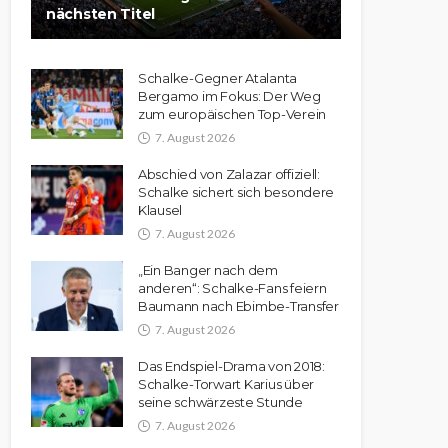
nächsten Titel
Schalke-Gegner Atalanta
Bergamo im Fokus: Der Weg
zum europäischen Top-Verein
7. August 2026
Abschied von Zalazar offiziell:
Schalke sichert sich besondere
Klausel
7. August 2026
„Ein Banger nach dem
anderen“: Schalke-Fans feiern
Baumann nach Ebimbe-Transfer
7. August 2026
Das Endspiel-Drama von 2018:
Schalke-Torwart Karius über
seine schwärzeste Stunde
7. August 2026