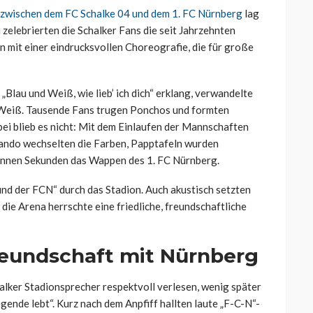
 zwischen dem FC Schalke 04 und dem 1. FC Nürnberg
lag
 zelebrierten die Schalker Fans die seit Jahrzehnten
 mit einer eindrucksvollen Choreografie, die für große
lau und Weiß, wie lieb’ ich dich“ erklang, verwandelte
d Weiß. Tausende Fans trugen Ponchos und formten
i blieb es nicht: Mit dem Einlaufen der Mannschaften
ando wechselten die Farben, Papptafeln wurden
nnen Sekunden das Wappen des 1. FC Nürnberg.
und der FCN“ durch das Stadion. Auch akustisch setzten
die Arena herrschte eine friedliche, freundschaftliche
reundschaft mit Nürnberg
alker Stadionsprecher respektvoll verlesen, wenig später
ende lebt“. Kurz nach dem Anpfiff hallten laute „F-C-N“-