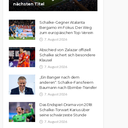
nächsten Titel
Schalke-Gegner Atalanta
Bergamo im Fokus: Der Weg
zum europäischen Top-Verein
7. August 2026
Abschied von Zalazar offiziell:
Schalke sichert sich besondere
Klausel
7. August 2026
„Ein Banger nach dem
anderen“: Schalke-Fans feiern
Baumann nach Ebimbe-Transfer
7. August 2026
Das Endspiel-Drama von 2018:
Schalke-Torwart Karius über
seine schwärzeste Stunde
7. August 2026