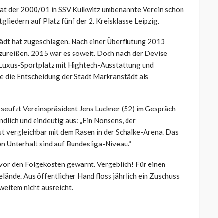
hat der 2000/01 in SSV Kulkwitz umbenannte Verein schon
tgliedern auf Platz fünf der 2. Kreisklasse Leipzig.
tädt hat zugeschlagen. Nach einer Überflutung 2013
bzureißen. 2015 war es soweit. Doch nach der Devise
em Luxus-Sportplatz mit Hightech-Ausstattung und
 die Entscheidung der Stadt Markranstädt als
 seufzt Vereinspräsident Jens Luckner (52) im Gespräch
ändlich und eindeutig aus: „Ein Nonsens, der
ist vergleichbar mit dem Rasen in der Schalke-Arena. Das
en Unterhalt sind auf Bundesliga-Niveau.“
 vor den Folgekosten gewarnt. Vergeblich! Für einen
ände. Aus öffentlicher Hand floss jährlich ein Zuschuss
weitem nicht ausreicht.