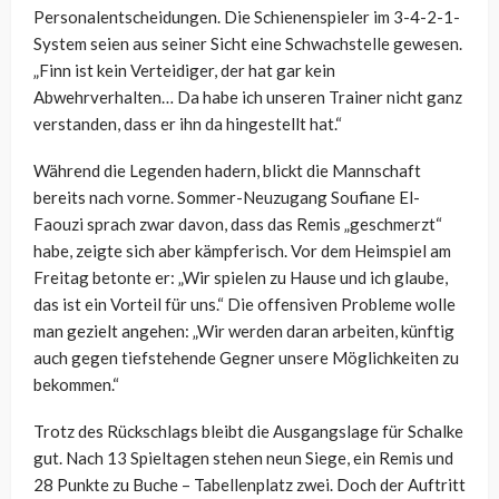
Personalentscheidungen. Die Schienenspieler im 3-4-2-1-
System seien aus seiner Sicht eine Schwachstelle gewesen.
„Finn ist kein Verteidiger, der hat gar kein
Abwehrverhalten… Da habe ich unseren Trainer nicht ganz
verstanden, dass er ihn da hingestellt hat.“
Während die Legenden hadern, blickt die Mannschaft
bereits nach vorne. Sommer-Neuzugang Soufiane El-
Faouzi sprach zwar davon, dass das Remis „geschmerzt“
habe, zeigte sich aber kämpferisch. Vor dem Heimspiel am
Freitag betonte er: „Wir spielen zu Hause und ich glaube,
das ist ein Vorteil für uns.“ Die offensiven Probleme wolle
man gezielt angehen: „Wir werden daran arbeiten, künftig
auch gegen tiefstehende Gegner unsere Möglichkeiten zu
bekommen.“
Trotz des Rückschlags bleibt die Ausgangslage für Schalke
gut. Nach 13 Spieltagen stehen neun Siege, ein Remis und
28 Punkte zu Buche – Tabellenplatz zwei. Doch der Auftritt