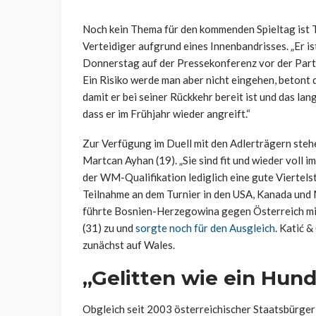
Noch kein Thema für den kommenden Spieltag ist T
Verteidiger aufgrund eines Innenbandrisses. „Er ist
Donnerstag auf der Pressekonferenz vor der Parti
Ein Risiko werde man aber nicht eingehen, betont 
damit er bei seiner Rückkehr bereit ist und das lang
dass er im Frühjahr wieder angreift.“
Zur Verfügung im Duell mit den Adlerträgern stehe
Martcan Ayhan (19). „Sie sind fit und wieder voll i
der WM-Qualifikation lediglich eine gute Viertels
Teilnahme an dem Turnier in den USA, Kanada und Me
führte Bosnien-Herzegowina gegen Österreich mit
(31) zu und
sorgte noch für den Ausgleich
. Katić &
zunächst auf Wales.
„Gelitten wie ein Hund
Obgleich seit 2003 österreichischer Staatsbürger 