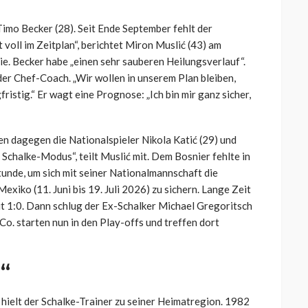
imo Becker (28). Seit Ende September fehlt der
 voll im Zeitplan“, berichtet Miron Muslić (43) am
e. Becker habe „einen sehr sauberen Heilungsverlauf“.
der Chef-Coach. „Wir wollen in unserem Plan bleiben,
fristig.“ Er wagt eine Prognose: „Ich bin mir ganz sicher,
n dagegen die Nationalspieler Nikola Katić (29) und
m Schalke-Modus“, teilt Muslić mit. Dem Bosnier fehlte in
tunde, um sich mit seiner Nationalmannschaft die
xiko (11. Juni bis 19. Juli 2026) zu sichern. Lange Zeit
 1:0. Dann schlug der Ex-Schalker Michael Gregoritsch
 Co. starten nun in den Play-offs und treffen dort
“
hielt der Schalke-Trainer zu seiner Heimatregion. 1982