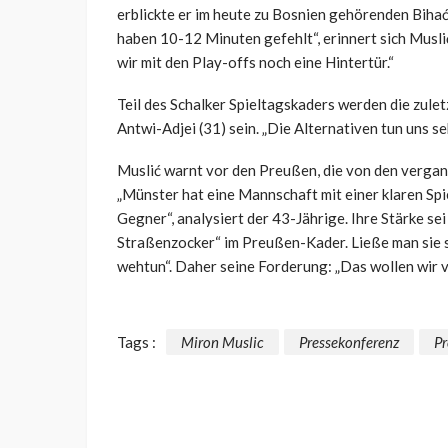
erblickte er im heute zu Bosnien gehörenden
Bihać
haben 10-12 Minuten gefehlt“, erinnert sich Muslić
wir mit den Play-offs noch eine Hintertür.“
Teil des Schalker Spieltagskaders werden die zul
Antwi-Adjei (31) sein. „Die Alternativen tun uns seh
Muslić warnt vor den Preußen, die von den vergang
„Münster hat eine Mannschaft mit einer klaren Spie
Gegner“, analysiert der 43-Jährige. Ihre Stärke se
Straßenzocker“ im Preußen-Kader. Ließe man sie 
wehtun“. Daher seine Forderung: „Das wollen wir v
Tags :
Miron Muslic
Pressekonferenz
P