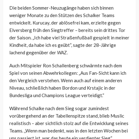
Die beiden Sommer-Neuzugänge haben sich binnen
weniger Monate zu den Stützen des Schalker Teams
entwickelt. Kurucay, der ablösefrei kam, erzielte gegen
Elversberg früh den Siegtreffer – bereits sein drittes Tor
der Saison. „Ich habe viel Straßenfußball gespielt in meiner
Kindheit, da habe ich es geübt“, sagte der 28-Jährige
lachend gegenüber der
WAZ
.
Auch Mitspieler Ron Schallenberg schwärmte nach dem
Spiel von seinen Abwehrkollegen: „Aus Fan-Sicht kann ich
den Vergleich verstehen. Wenn auch auf einem anderen
Niveau, schließlich haben Bordon und Krstajic in der
Bundesliga und Champions League verteidigt.“
Während Schalke nach dem Sieg sogar zumindest
vorübergehend an der Tabellenspitze stand, blieb Muslic
realistisch – aber sichtlich stolz auf die Entwicklung seines
Teams. „Wenn man bedenkt, was in den letzten Wochen bei
uns passiert ist, war das heute ein verdienter Sieg“,