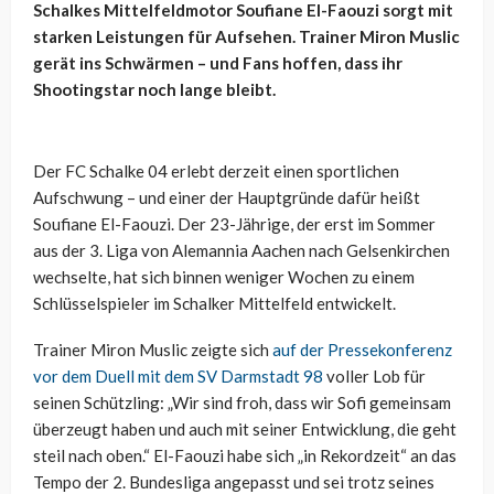
Schalkes Mittelfeldmotor Soufiane El-Faouzi sorgt mit
starken Leistungen für Aufsehen. Trainer Miron Muslic
gerät ins Schwärmen – und Fans hoffen, dass ihr
Shootingstar noch lange bleibt.
Der FC Schalke 04 erlebt derzeit einen sportlichen
Aufschwung – und einer der Hauptgründe dafür heißt
Soufiane El-Faouzi. Der 23-Jährige, der erst im Sommer
aus der 3. Liga von Alemannia Aachen nach Gelsenkirchen
wechselte, hat sich binnen weniger Wochen zu einem
Schlüsselspieler im Schalker Mittelfeld entwickelt.
Trainer Miron Muslic zeigte sich
auf der Pressekonferenz
vor dem Duell mit dem SV Darmstadt 98
voller Lob für
seinen Schützling: „Wir sind froh, dass wir Sofi gemeinsam
überzeugt haben und auch mit seiner Entwicklung, die geht
steil nach oben.“ El-Faouzi habe sich „in Rekordzeit“ an das
Tempo der 2. Bundesliga angepasst und sei trotz seines