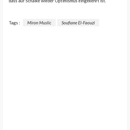
dass auf Schalke wieder Optimismus eingekehrt ist.
Tags :
Miron Muslic
Soufiane El-Faouzi