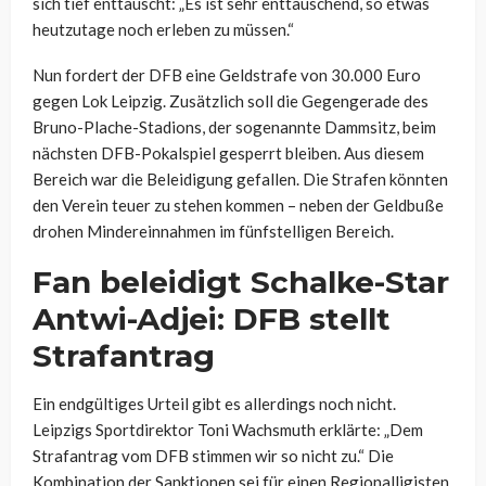
sich tief enttäuscht: „Es ist sehr enttäuschend, so etwas
heutzutage noch erleben zu müssen.“
Nun fordert der DFB eine Geldstrafe von 30.000 Euro
gegen Lok Leipzig. Zusätzlich soll die Gegengerade des
Bruno-Plache-Stadions, der sogenannte Dammsitz, beim
nächsten DFB-Pokalspiel gesperrt bleiben. Aus diesem
Bereich war die Beleidigung gefallen. Die Strafen könnten
den Verein teuer zu stehen kommen – neben der Geldbuße
drohen Mindereinnahmen im fünfstelligen Bereich.
Fan beleidigt Schalke-Star
Antwi-Adjei: DFB stellt
Strafantrag
Ein endgültiges Urteil gibt es allerdings noch nicht.
Leipzigs Sportdirektor Toni Wachsmuth erklärte: „Dem
Strafantrag vom DFB stimmen wir so nicht zu.“ Die
Kombination der Sanktionen sei für einen Regionalligisten