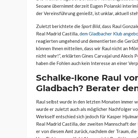
Seoane übernimmt derzeit Eugen Polanski interimis
der Vereinsführung genießt, ist unklar, aktuell ste
Zuletzt berichtete die
Sport Bild
, dass Raul Gonzal
Real Madrid Castilla,
dem Gladbacher Klub angebo
reagierten umgehend und dementierten die Gerüch
können Ihnen mitteilen, dass wir Raul nicht an 
nicht wahr!“, erklärten Gines Carvajal und Alexis
haben die Fohlen auch kein Interesse an einer Ver
Schalke-Ikone Raul vo
Gladbach? Berater de
Raul selbst wurde in den letzten Monaten immer w
wurde er zuletzt auch als möglicher Nachfolger vo
Werkself entschied sich jedoch für Kasper Hjulma
Real Madrid Castilla, der zweiten Mannschaft der K
er von diesem Amt zurück, nachdem der Traum, die 