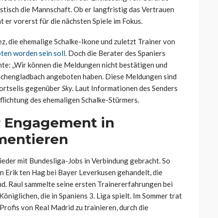
tisch die Mannschaft. Ob er langfristig das Vertrauen
ht er vorerst für die nächsten Spiele im Fokus.
ez, die ehemalige Schalke-Ikone und zuletzt Trainer von
ten worden sein soll
. Doch die Berater des Spaniers
te: „Wir können die Meldungen nicht bestätigen und
Mönchengladbach angeboten haben. Diese Meldungen sind
 Portselis gegenüber
Sky
. Laut Informationen des Senders
pflichtung des ehemaligen Schalke-Stürmers.
r Engagement in
mentieren
ieder mit Bundesliga-Jobs in Verbindung gebracht. So
n Erik ten Hag bei Bayer Leverkusen gehandelt, die
nd. Raul sammelte seine ersten Trainererfahrungen bei
öniglichen, die in Spaniens 3. Liga spielt. Im Sommer trat
Profis von Real Madrid zu trainieren, durch die