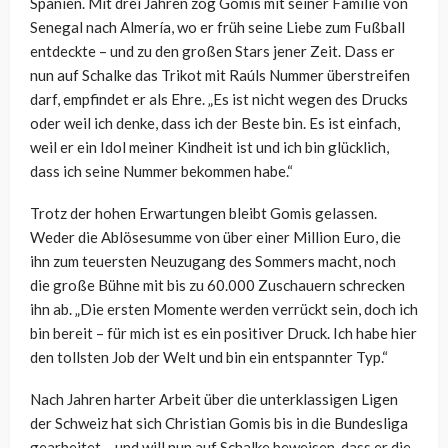
Spanien. Mit drei Jahren zog Gomis mit seiner Familie von
Senegal nach Almería, wo er früh seine Liebe zum Fußball
entdeckte – und zu den großen Stars jener Zeit. Dass er
nun auf Schalke das Trikot mit Raúls Nummer überstreifen
darf, empfindet er als Ehre. „Es ist nicht wegen des Drucks
oder weil ich denke, dass ich der Beste bin. Es ist einfach,
weil er ein Idol meiner Kindheit ist und ich bin glücklich,
dass ich seine Nummer bekommen habe.“
Trotz der hohen Erwartungen bleibt Gomis gelassen.
Weder die Ablösesumme von über einer Million Euro, die
ihn zum teuersten Neuzugang des Sommers macht, noch
die große Bühne mit bis zu 60.000 Zuschauern schrecken
ihn ab. „Die ersten Momente werden verrückt sein, doch ich
bin bereit – für mich ist es ein positiver Druck. Ich habe hier
den tollsten Job der Welt und bin ein entspannter Typ.“
Nach Jahren harter Arbeit über die unterklassigen Ligen
der Schweiz hat sich Christian Gomis bis in die Bundesliga
gearbeitet – und will nun auf Schalke beweisen, dass er die