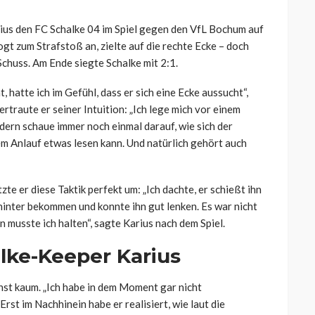
rius den FC Schalke 04 im Spiel gegen den VfL Bochum auf
ogt zum Strafstoß an, zielte auf die rechte Ecke – doch
Schuss. Am Ende siegte Schalke mit 2:1.
, hatte ich im Gefühl, dass er sich eine Ecke aussucht“,
vertraute er seiner Intuition: „Ich lege mich vor einem
ndern schaue immer noch einmal darauf, wie sich der
nem Anlauf etwas lesen kann. Und natürlich gehört auch
 er diese Taktik perfekt um: „Ich dachte, er schießt ihn
ahinter bekommen und konnte ihn gut lenken. Es war nicht
n musste ich halten“, sagte Karius nach dem Spiel.
alke-Keeper Karius
hst kaum. „Ich habe in dem Moment gar nicht
Erst im Nachhinein habe er realisiert, wie laut die