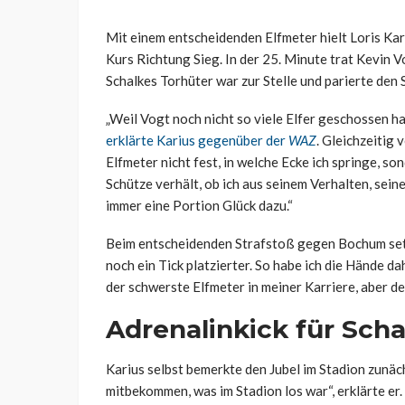
Mit einem entscheidenden Elfmeter hielt Loris Ka
Kurs Richtung Sieg. In der 25. Minute trat Kevin V
Schalkes Torhüter war zur Stelle und parierte den 
„Weil Vogt noch nicht so viele Elfer geschossen hat
erklärte Karius gegenüber der
WAZ
. Gleichzeitig 
Elfmeter nicht fest, in welche Ecke ich springe, so
Schütze verhält, ob ich aus seinem Verhalten, sei
immer eine Portion Glück dazu.“
Beim entscheidenden Strafstoß gegen Bochum setzte
noch ein Tick platzierter. So habe ich die Hände d
der schwerste Elfmeter in meiner Karriere, aber de
Adrenalinkick für Sch
Karius selbst bemerkte den Jubel im Stadion zunäc
mitbekommen, was im Stadion los war“, erklärte er. 