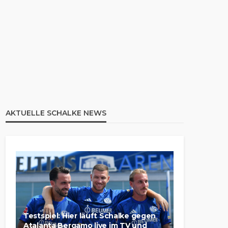
AKTUELLE SCHALKE NEWS
Testspiel: Hier läuft Schalke gegen
Atalanta Bergamo live im TV und