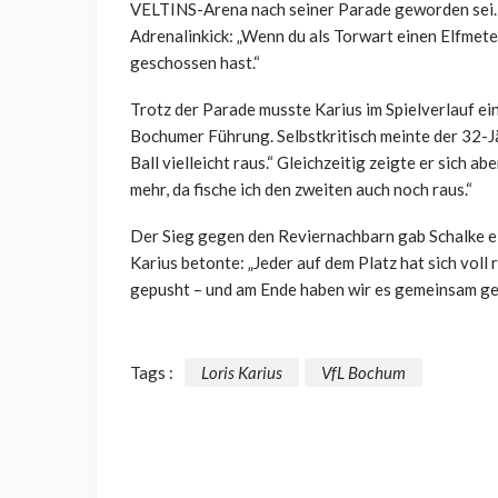
VELTINS-Arena nach seiner Parade geworden sei. 
Adrenalinkick: „Wenn du als Torwart einen Elfmeter h
geschossen hast.“
Trotz der Parade musste Karius im Spielverlauf e
Bochumer Führung. Selbstkritisch meinte der 32-Jäh
Ball vielleicht raus.“ Gleichzeitig zeigte er sich a
mehr, da fische ich den zweiten auch noch raus.“
Der Sieg gegen den Reviernachbarn gab Schalke e
Karius betonte: „Jeder auf dem Platz hat sich voll
gepusht – und am Ende haben wir es gemeinsam ge
Tags :
Loris Karius
VfL Bochum