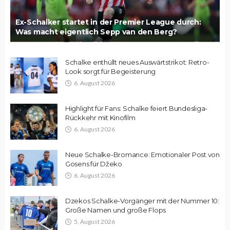
Ex-Schalker startet in der Premier League durch:
Was macht eigentlich Sepp van den Berg?
Schalke enthüllt neues Auswärtstrikot: Retro-
Look sorgt für Begeisterung
6. August 2026
Highlight für Fans: Schalke feiert Bundesliga-
Rückkehr mit Kinofilm
6. August 2026
Neue Schalke-Bromance: Emotionaler Post von
Gosens für Džeko
6. August 2026
Dzekos Schalke-Vorgänger mit der Nummer 10:
Große Namen und große Flops
5. August 2026