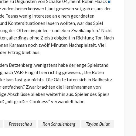
artie zu Ungunsten von Schalke 04, meint Robin Haack
in
die zudem bemerkenswert laut gewesen sei, gab es aus der
beide Teams wenig Interesse an einem geordneten
und Kontersituationen lauern wollten, war das Spiel
tung der Offensivspieler – und eben Zweikämpfen.“ Nicht
en, allerdings ohne Zielstrebigkeit in Richtung Tor. Nach
nan Karaman noch zwölf Minuten Nachspielzeit. Viel
 der Ertrag blieb aus.
f dem Betzenberg, wenigstens habe der enge Spielstand
 nach VAR-Eingriff sei richtig gewesen. „Die Roten
e kam fast gar nichts. Die Gäste taten sich in Ballbesitz
r entfachen.“ Zwar brachten die Hereinnahmen von
e Abschlüsse blieben weiterhin aus. Spieler des Spiels
toß „mit großer Coolness“ verwandelt habe.
Presseschau
Ron Schallenberg
Taylan Bulut