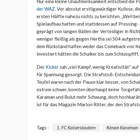
Nur eine kleine Unaufmerksamkeit entschied die P
der WAZ
. Vor absolut erstligawürdiger Kulisse, 
ersten Hälfte nahezu nichts zu berichten. „Weil 
Spielaufbau hatten und stattdessen auf Pressing- 
geprägt von langen Bällen der Verteidiger in Rich
weniger fleißig als gegen Hertha sei S04 aufgetret
dem Rückstand halfen weder das Comeback von Ke
investiert hätten die Schalker bis zum Schlusspfiff,
Der
Kicker
sah „viel Kampf, wenig Kreativität“ au
für Spannung gesorgt. Die Strafstoß-Entscheidung
Teufel waren nach der Pause klar besser, von Schalk
extrem schwer, konnten überhaupt keine Torgefah
Karaman und Bulut mehr Schwung, doch hochkarätig
ist für das Magazin Marlon Ritter, der den Strafs
Tags :
1. FC Kaiserslautern
Kenan Karaman