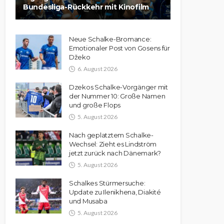
Bundesliga-Rückkehr mit Kinofilm
Neue Schalke-Bromance:
Emotionaler Post von Gosens für
Džeko
6. August 2026
Dzekos Schalke-Vorgänger mit
der Nummer 10: Große Namen
und große Flops
5. August 2026
Nach geplatztem Schalke-
Wechsel: Zieht es Lindström
jetzt zurück nach Dänemark?
5. August 2026
Schalkes Stürmersuche:
Update zu Ilenikhena, Diakité
und Musaba
5. August 2026