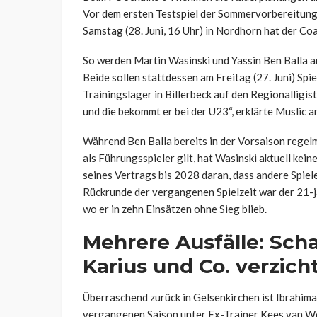
Vor dem ersten Testspiel der Sommervorbereitung
Samstag (28. Juni, 16 Uhr) in Nordhorn hat der C
So werden Martin Wasinski und Yassin Ben Balla 
Beide sollen stattdessen am Freitag (27. Juni) Spi
Trainingslager in Billerbeck auf den Regionalligis
und die bekommt er bei der U23“, erklärte Muslic
Während Ben Balla bereits in der Vorsaison regel
als Führungsspieler gilt, hat Wasinski aktuell kein
seines Vertrags bis 2028 daran, dass andere Spiel
Rückrunde der vergangenen Spielzeit war der 21-j
wo er in zehn Einsätzen ohne Sieg blieb.
Mehrere Ausfälle: Sch
Karius und Co. verzich
Überraschend zurück in Gelsenkirchen ist Ibrahima
vergangenen Saison unter Ex-Trainer Kees van W