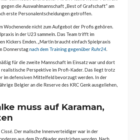
 gegen die Auswahlmannschaft „Best of Grafschaft“ am
oach erste Personalentscheidungen getroffen.
am Wochenende nicht zum Aufgebot der Profis gehören.
elpraxis in der U23 sammeln. Das Team trifft im
ten Kickers Emden. „Martin braucht einfach Spielpraxis
 am Donnerstag
nach dem Training gegenüber
Ruhr24
.
mäßig für die zweite Mannschaft im Einsatz war und dort
e realistische Perspektive im Profi-Kader. Das liegt trotz
er im defensiven Mittelfeld bevorzugt werden. In der
ährige Belgier an die Reserve des KRC Genk ausgeliehen,
alke muss auf Karaman,
ten
 Cissé. Der malische Innenverteidiger war in der
onderen aus dem Profikader gestrichen worden. Nach