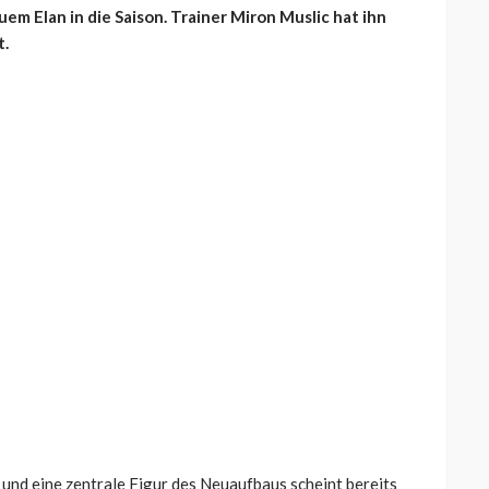
m Elan in die Saison. Trainer Miron Muslic hat ihn
t.
 und eine zentrale Figur des Neuaufbaus scheint bereits