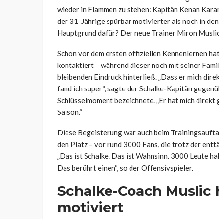
wieder in Flammen zu stehen: Kapitän Kenan Kar
der 31-Jährige spürbar motivierter als noch in d
Hauptgrund dafür? Der neue Trainer Miron Muslic
Schon vor dem ersten offiziellen Kennenlernen ha
kontaktiert – während dieser noch mit seiner Famil
bleibenden Eindruck hinterließ. „Dass er mich dir
fand ich super“, sagte der Schalke-Kapitän gegen
Schlüsselmoment bezeichnete. „Er hat mich direkt g
Saison.“
Diese Begeisterung war auch beim Trainingsaufta
den Platz – vor rund 3000 Fans, die trotz der en
„Das ist Schalke. Das ist Wahnsinn. 3000 Leute h
Das berührt einen“, so der Offensivspieler.
Schalke-Coach Muslic
motiviert