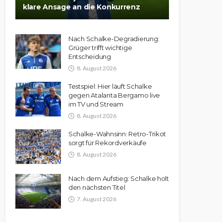
klare Ansage an die Konkurrenz
Nach Schalke-Degradierung:
Grüger trifft wichtige
Entscheidung
8. August 2026
Testspiel: Hier läuft Schalke
gegen Atalanta Bergamo live
im TV und Stream
8. August 2026
Schalke-Wahnsinn: Retro-Trikot
sorgt für Rekordverkäufe
8. August 2026
Nach dem Aufstieg: Schalke holt
den nächsten Titel
7. August 2026