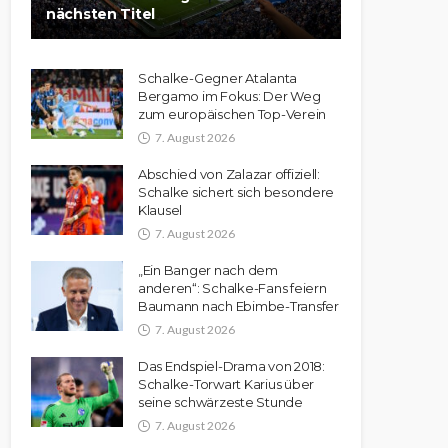
nächsten Titel
Schalke-Gegner Atalanta
Bergamo im Fokus: Der Weg
zum europäischen Top-Verein
7. August 2026
Abschied von Zalazar offiziell:
Schalke sichert sich besondere
Klausel
7. August 2026
„Ein Banger nach dem
anderen“: Schalke-Fans feiern
Baumann nach Ebimbe-Transfer
7. August 2026
Das Endspiel-Drama von 2018:
Schalke-Torwart Karius über
seine schwärzeste Stunde
7. August 2026