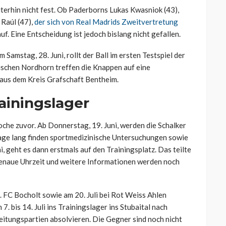
iterhin nicht fest. Ob Paderborns Lukas Kwasniok (43),
 Raúl (47),
der sich von Real Madrids Zweitvertretung
uf. Eine Entscheidung ist jedoch bislang nicht gefallen.
Samstag, 28. Juni, rollt der Ball im ersten Testspiel der
ischen Nordhorn treffen die Knappen auf eine
 aus dem Kreis Grafschaft Bentheim.
ainingslager
che zuvor. Ab Donnerstag, 19. Juni, werden die Schalker
Tage lang finden sportmedizinische Untersuchungen sowie
i, geht es dann erstmals auf den Trainingsplatz. Das teilte
. Genaue Uhrzeit und weitere Informationen werden noch
1. FC Bocholt sowie am 20. Juli bei Rot Weiss Ahlen
. bis 14. Juli ins Trainingslager ins Stubaital nach
itungspartien absolvieren. Die Gegner sind noch nicht