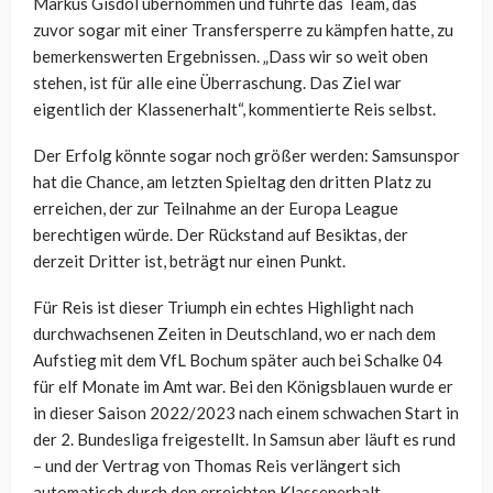
Markus Gisdol übernommen und führte das Team, das
zuvor sogar mit einer Transfersperre zu kämpfen hatte, zu
bemerkenswerten Ergebnissen. „Dass wir so weit oben
stehen, ist für alle eine Überraschung. Das Ziel war
eigentlich der Klassenerhalt“, kommentierte Reis selbst.
Der Erfolg könnte sogar noch größer werden: Samsunspor
hat die Chance, am letzten Spieltag den dritten Platz zu
erreichen, der zur Teilnahme an der Europa League
berechtigen würde. Der Rückstand auf Besiktas, der
derzeit Dritter ist, beträgt nur einen Punkt.
Für Reis ist dieser Triumph ein echtes Highlight nach
durchwachsenen Zeiten in Deutschland, wo er nach dem
Aufstieg mit dem VfL Bochum später auch bei Schalke 04
für elf Monate im Amt war. Bei den Königsblauen wurde er
in dieser Saison 2022/2023 nach einem schwachen Start in
der 2. Bundesliga freigestellt. In Samsun aber läuft es rund
– und der Vertrag von Thomas Reis verlängert sich
automatisch durch den erreichten Klassenerhalt.