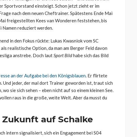
er Sportvorstand einsteigt. Schon jetzt zieht er im
n Frage nach dem neuen Cheftrainer. Spätestens Ende Mai
ai freigestellten Kees van Wonderen feststehen, bis
ei Namen reduziert werden.
hend in den Fokus rückte: Lukas Kwasniok vom SC
 als realistische Option, da man am Berger Feld davon
desliga anstrebe. Doch laut
Sport Bild
habe sich das Bild
eresse an der Aufgabe bei den Königsblauen
. Er flirtete
n. Und jeder, der mal dort Trainer geworden ist, traut sich
, wo sie sich sehen – eben nicht auf so einem kleinen See.
 wollen raus in die große, weite Welt. Aber da musst du
e Zukunft auf Schalke
h intern signalisiert, sich ein Engagement bei S04