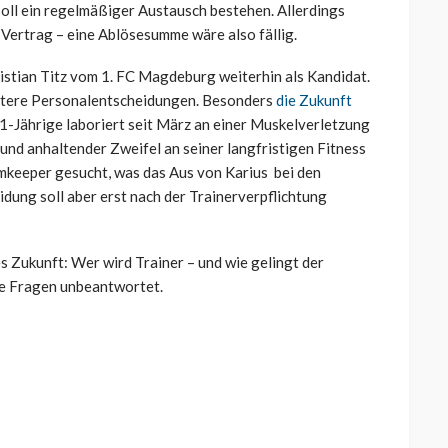
soll ein regelmäßiger Austausch bestehen. Allerdings
Vertrag – eine Ablösesumme wäre also fällig.
istian Titz vom 1. FC Magdeburg weiterhin als Kandidat.
itere Personalentscheidungen. Besonders
die Zukunft
1-Jährige laboriert seit März an einer Muskelverletzung
und anhaltender Zweifel an seiner langfristigen Fitness
mkeeper gesucht, was das Aus von Karius bei den
dung soll aber erst nach der Trainerverpflichtung
Zukunft: Wer wird Trainer – und wie gelingt der
ele Fragen unbeantwortet.