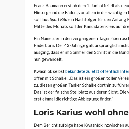
Frank Baumann erst ab dem 1. Juni offiziell als neu
Hintergrund die Fäden, vor allem in der wichtige
soll laut
Sport Bild
ein Nachfolger für den Anfang M
Mitte des Monats soll der Kandidatenkreis auf dr
Ein Name, der in den vergangenen Tagen überrasc
Paderborn. Der 43-Jährige galt ursprünglich nicht
ausging, dass er im Sommer den Schritt in die Bun
nun gewandelt.
Kwasniok selbst
bekundete zuletzt öffentlich Int
offen mit Schalke: „Das ist ein großer, toller Verei
zu, diesen großen Tanker Schalke dorthin zu führen
Das ist der falsche Stellplatz aus deren Sicht. Die
erst einmal die richtige Abbiegung finden.“
Loris Karius wohl ohn
Dem Bericht zufolge habe Kwasniok inzwischen auc