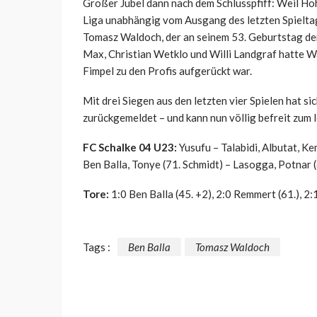
Großer Jubel dann nach dem Schlusspfiff: Weil Hohk
Liga unabhängig vom Ausgang des letzten Spieltag
Tomasz Waldoch, der an seinem 53. Geburtstag de
Max, Christian Wetklo und Willi Landgraf hatte
Fimpel zu den Profis aufgerückt war.
Mit drei Siegen aus den letzten vier Spielen hat 
zurückgemeldet – und kann nun völlig befreit zum l
FC Schalke 04 U23:
Yusufu – Talabidi, Albutat, K
Ben Balla, Tonye (71. Schmidt) – Lasogga, Potnar
Tore:
1:0 Ben Balla (45. +2), 2:0 Remmert (61.), 2:1 
Tags :
Ben Balla
Tomasz Waldoch