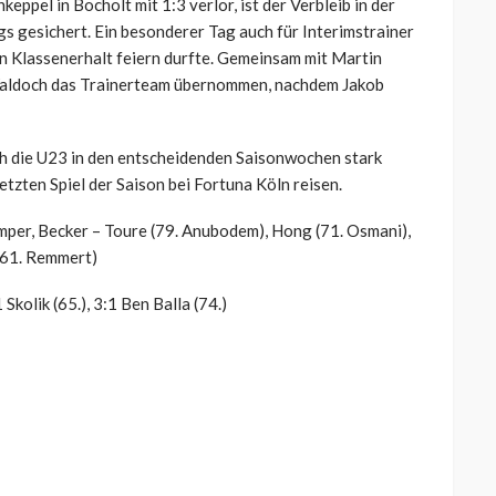
eppel in Bocholt mit 1:3 verlor, ist der Verbleib in der
s gesichert. Ein besonderer Tag auch für Interimstrainer
n Klassenerhalt feiern durfte. Gemeinsam mit Martin
 Waldoch das Trainerteam übernommen, nachdem Jakob
sich die U23 in den entscheidenden Saisonwochen stark
etzten Spiel der Saison bei Fortuna Köln reisen.
emper, Becker – Toure (79. Anubodem), Hong (71. Osmani),
 (61. Remmert)
Skolik (65.), 3:1 Ben Balla (74.)