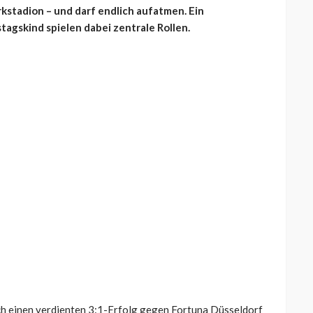
rkstadion – und darf endlich aufatmen. Ein
gskind spielen dabei zentrale Rollen.
ch einen verdienten 3:1-Erfolg gegen Fortuna Düsseldorf