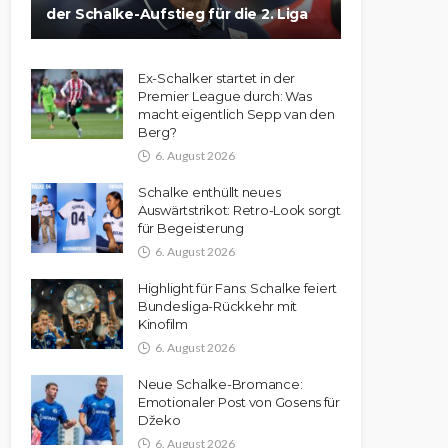
der Schalke-Aufstieg für die 2. Liga
Ex-Schalker startet in der
Premier League durch: Was
macht eigentlich Sepp van den
Berg?
6. August 2026
Schalke enthüllt neues
Auswärtstrikot: Retro-Look sorgt
für Begeisterung
6. August 2026
Highlight für Fans: Schalke feiert
Bundesliga-Rückkehr mit
Kinofilm
6. August 2026
Neue Schalke-Bromance:
Emotionaler Post von Gosens für
Džeko
6. August 2026