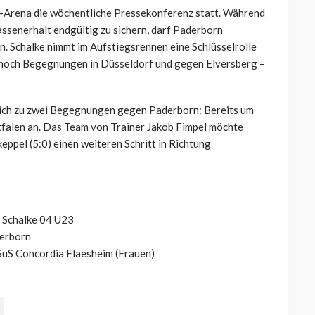
-Arena die wöchentliche Pressekonferenz statt. Während
assenerhalt endgültig zu sichern, darf Paderborn
en. Schalke nimmt im Aufstiegsrennen eine Schlüsselrolle
 noch Begegnungen in Düsseldorf und gegen Elversberg –
leich zu zwei Begegnungen gegen Paderborn: Bereits um
stfalen an. Das Team von Trainer Jakob Fimpel möchte
ppel (5:0) einen weiteren Schritt in Richtung
C Schalke 04 U23
derborn
 SuS Concordia Flaesheim (Frauen)