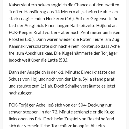
Kaiserslautern bekam sogleich die Chance auf den zweiten
Treffer. Hanslik zog aus 14 Metern ab, scheiterte aber am
stark reagierenden Heekeren (46.). Auf der Gegenseite fiel
fast der Ausgleich. Einen langen Ball spitzelte
Højlund an
FCK-Keeper Krahl vorbei – aber auch Zentimeter am linken
Pfosten (50.). Dann waren wieder die Roten Teufel am Zug.
Kamiński verschätzte sich nach einem Konter, so dass Ache
frei zum Abschluss kam. Die Kugel hämmerte der Torjäger
jedoch weit über die Latte (53.).
Dann der Ausgleich in der 61. Minute: Elvedi kratzte den
Schuss von
Højlund noch von der Linie. Sylla stand parat
und staubte zum 1:1 ab. Doch Schalke versäumte es jetzt
nachzulegen.
FCK-Torjäger Ache ließ sich von der S04-Deckung nur
schwer stoppen. In der 72. Minute schlenzte er die Kugel
links oben ins Eck. Doch beim Zuspiel von Raschl befand
sich der vermeintliche Torschütze knapp im Abseits.