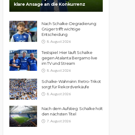
klare Ansage an die Konkurrenz
Nach Schalke-Degradierung:
Grüger trifft wichtige
Entscheidung
8. August 2026
Testspiel: Hier läuft Schalke
gegen Atalanta Bergamo live
im TV und Stream
8. August 2026
Schalke-Wahnsinn: Retro-Trikot
sorgt für Rekordverkäufe
8. August 2026
Nach dem Aufstieg: Schalke holt
den nächsten Titel
7. August 2026