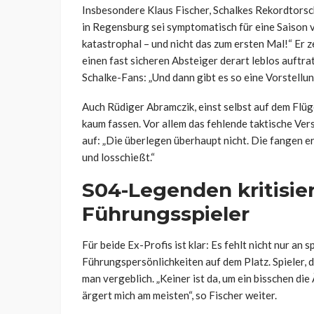
Insbesondere Klaus Fischer, Schalkes Rekordtorsc
in Regensburg sei symptomatisch für eine Saison 
katastrophal – und nicht das zum ersten Mal!“ Er 
einen fast sicheren Absteiger derart leblos auftr
Schalke-Fans: „Und dann gibt es so eine Vorstellu
Auch Rüdiger Abramczik, einst selbst auf dem Flüge
kaum fassen. Vor allem das fehlende taktische Ver
auf: „Die überlegen überhaupt nicht. Die fangen e
und losschießt.“
S04-Legenden kritisie
Führungsspieler
Für beide Ex-Profis ist klar: Es fehlt nicht nur an 
Führungspersönlichkeiten auf dem Platz. Spieler
man vergeblich. „Keiner ist da, um ein bisschen di
ärgert mich am meisten“, so Fischer weiter.