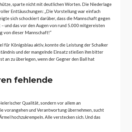
hütze, sparte nicht mit deutlichen Worten. Die Niederlage
voller Enttäuschungen: „Die Vorstellung war einfach
zeigte sich schockiert darüber, dass die Mannschaft gegen
at – und das vor den Augen von rund 5.000 mitgereisten
ng von dieser Mannschaft!“
l für Königsblau aktiv, konnte die Leistung der Schalker
ständnis und der mangelnde Einsatz stießen ihm bitter
rst an zu überlegen, wenn der Gegner den Ball hat
ren fehlende
spielerischer Qualität, sondern vor allem an
, die vorangehen und Verantwortung übernehmen, sucht
e Ärmel hochzukrempeln. Alle verstecken sich. Und das