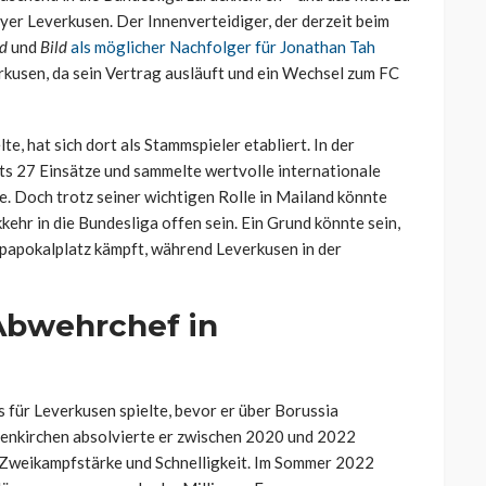
yer Leverkusen. Der Innenverteidiger, der derzeit beim
ld
und
Bild
als möglicher Nachfolger für Jonathan Tah
rkusen, da sein Vertrag ausläuft und ein Wechsel zum FC
, hat sich dort als Stammspieler etabliert. In der
ts 27 Einsätze und sammelte wertvolle internationale
. Doch trotz seiner wichtigen Rolle in Mailand könnte
ehr in die Bundesliga offen sein. Ein Grund könnte sein,
opapokalplatz kämpft, während Leverkusen in der
Abwehrchef in
ts für Leverkusen spielte, bevor er über Borussia
enkirchen absolvierte er zwischen 2020 und 2022
e Zweikampfstärke und Schnelligkeit. Im Sommer 2022