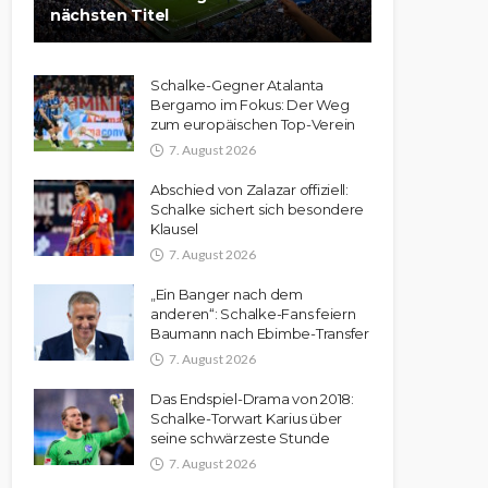
nächsten Titel
Schalke-Gegner Atalanta
Bergamo im Fokus: Der Weg
zum europäischen Top-Verein
7. August 2026
Abschied von Zalazar offiziell:
Schalke sichert sich besondere
Klausel
7. August 2026
„Ein Banger nach dem
anderen“: Schalke-Fans feiern
Baumann nach Ebimbe-Transfer
7. August 2026
Das Endspiel-Drama von 2018:
Schalke-Torwart Karius über
seine schwärzeste Stunde
7. August 2026