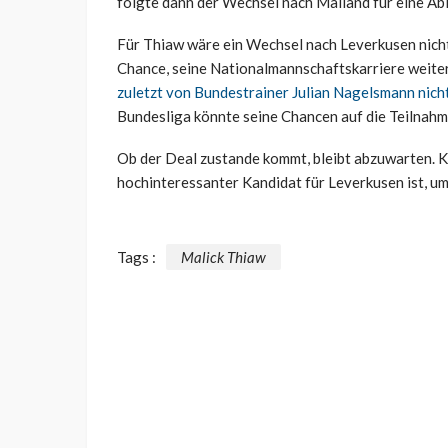
folgte dann der Wechsel nach Mailand für eine A
Für Thiaw wäre ein Wechsel nach Leverkusen nicht
Chance, seine Nationalmannschaftskarriere weiter
zuletzt von Bundestrainer Julian Nagelsmann nich
Bundesliga könnte seine Chancen auf die Teilnah
Ob der Deal zustande kommt, bleibt abzuwarten. Kl
hochinteressanter Kandidat für Leverkusen ist, um 
Tags :
Malick Thiaw