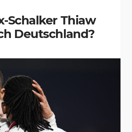
x-Schalker Thiaw
ch Deutschland?