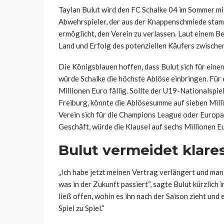
Taylan Bulut wird den FC Schalke 04 im Sommer mi
Abwehrspieler, der aus der Knappenschmiede stammt
ermöglicht, den Verein zu verlassen. Laut einem B
Land und Erfolg des potenziellen Käufers zwischen
Die Königsblauen hoffen, dass Bulut sich für eine
würde Schalke die höchste Ablöse einbringen. Für
Millionen Euro fällig. Sollte der U19-Nationalspie
Freiburg, könnte die Ablösesumme auf sieben Milli
Verein sich für die Champions League oder Europa 
Geschäft, würde die Klausel auf sechs Millionen Eu
Bulut vermeidet klare
„Ich habe jetzt meinen Vertrag verlängert und man m
was in der Zukunft passiert“, sagte Bulut kürzlic
ließ offen, wohin es ihn nach der Saison zieht und e
Spiel zu Spiel.“