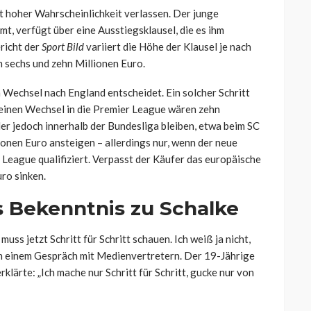
t hoher Wahrscheinlichkeit verlassen. Der junge
, verfügt über eine Ausstiegsklausel, die es ihm
ericht der
Sport Bild
variiert die Höhe der Klausel je nach
 sechs und zehn Millionen Euro.
n Wechsel nach England entscheidet. Ein solcher Schritt
 einen Wechsel in die Premier League wären zehn
ler jedoch innerhalb der Bundesliga bleiben, etwa beim SC
onen Euro ansteigen – allerdings nur, wenn der neue
League qualifiziert. Verpasst der Käufer das europäische
ro sinken.
s Bekenntnis zu Schalke
uss jetzt Schritt für Schritt schauen. Ich weiß ja nicht,
h in einem Gespräch mit Medienvertretern. Der 19-Jährige
rklärte: „Ich mache nur Schritt für Schritt, gucke nur von