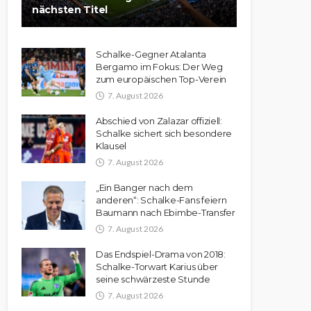
nächsten Titel
Schalke-Gegner Atalanta
Bergamo im Fokus: Der Weg
zum europäischen Top-Verein
7. August 2026
Abschied von Zalazar offiziell:
Schalke sichert sich besondere
Klausel
7. August 2026
„Ein Banger nach dem
anderen“: Schalke-Fans feiern
Baumann nach Ebimbe-Transfer
7. August 2026
Das Endspiel-Drama von 2018:
Schalke-Torwart Karius über
seine schwärzeste Stunde
7. August 2026