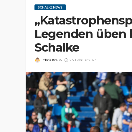
SCHALKE NEWS
„Katastrophenspi
Legenden üben h
Schalke
Chris Braun
26. Februar 2025