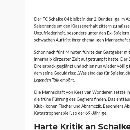
Der FC Schalke 04 bleibt in der 2. Bundesliga im 
Saisonende um den Klassenerhalt zittern zu müsse
Unzufriedenheit, besonders unter den Ex-Spielern
schwachen Auftritt ihrer ehemaligen Mannschaft d
Schon nach fünf Minuten führte der Gastgeber mi
innerhalb kürzester Zeit aufgetrumpft hatte. Der S
Dreierpack geglänzt und schien nun wieder völlig f
dem seine Geduld riss: „Was sind das für Spieler, d
Legenden Talk
empört.
Die Mannschaft von
Kees
van
Wonderen
setzte i
die frühe Führung des Gegners finden. Das enttäus
Klub-Ikonen Fischer und Abramczik. Besonders Abr
Katastrophenspiel“, so der 69-Jährige.
Harte Kritik an Schalk