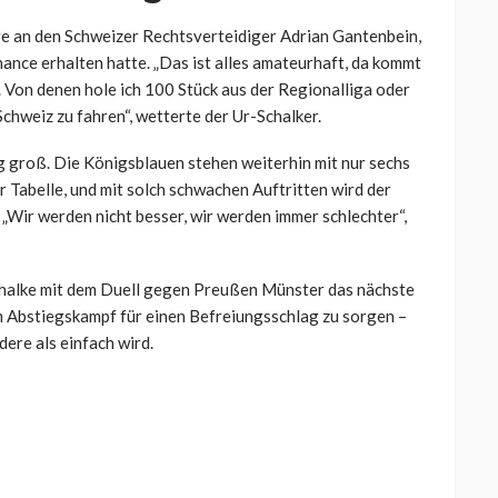
ere an den Schweizer Rechtsverteidiger Adrian
Gantenbein
,
nce erhalten hatte. „Das ist alles amateurhaft, da kommt
t. Von denen hole ich 100 Stück aus der Regionalliga oder
 Schweiz zu fahren“, wetterte der Ur-Schalker.
g groß. Die Königsblauen stehen weiterhin mit nur sechs
 Tabelle, und mit solch schwachen Auftritten wird der
„Wir werden nicht besser, wir werden immer schlechter“,
Schalke mit dem Duell gegen Preußen Münster das nächste
im Abstiegskampf für einen Befreiungsschlag zu sorgen –
dere als einfach wird.