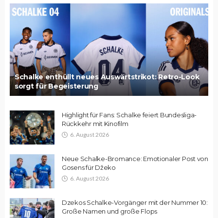
Schalke enthüllt neues Auswärtstrikot: Retro-Look
sorgt für Begeisterung
Highlight für Fans: Schalke feiert Bundesliga-
Rückkehr mit Kinofilm
6. August 2026
Neue Schalke-Bromance: Emotionaler Post von
Gosens für Džeko
6. August 2026
Dzekos Schalke-Vorgänger mit der Nummer 10:
Große Namen und große Flops