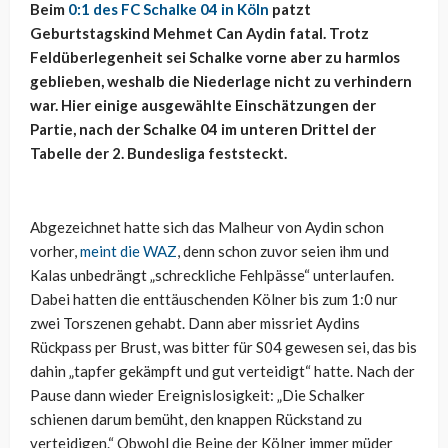
Beim
0:1 des FC Schalke 04 in Köln
patzt
Geburtstagskind Mehmet Can Aydin fatal. Trotz
Feldüberlegenheit sei Schalke vorne aber zu harmlos
geblieben, weshalb die Niederlage nicht zu verhindern
war. Hier einige ausgewählte Einschätzungen der
Partie, nach der Schalke 04 im unteren Drittel der
Tabelle der 2. Bundesliga feststeckt.
Abgezeichnet hatte sich das Malheur von Aydin schon
vorher,
meint die WAZ
, denn schon zuvor seien ihm und
Kalas unbedrängt „schreckliche Fehlpässe“ unterlaufen.
Dabei hatten die enttäuschenden Kölner bis zum 1:0 nur
zwei Torszenen gehabt. Dann aber missriet Aydins
Rückpass per Brust, was bitter für S04 gewesen sei, das bis
dahin „tapfer gekämpft und gut verteidigt“ hatte. Nach der
Pause dann wieder Ereignislosigkeit: „Die Schalker
schienen darum bemüht, den knappen Rückstand zu
verteidigen.“ Obwohl die Beine der Kölner immer müder