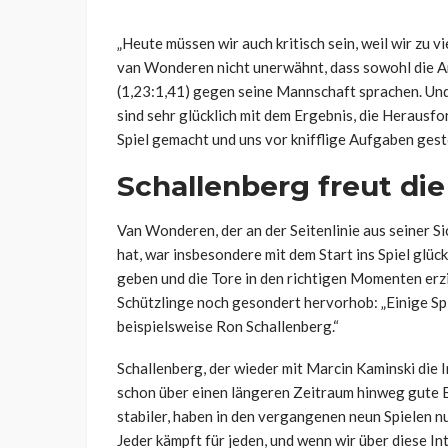
„Heute müssen wir auch kritisch sein, weil wir zu
van Wonderen nicht unerwähnt, dass sowohl die An
(1,23:1,41) gegen seine Mannschaft sprachen. Und
sind sehr glücklich mit dem Ergebnis, die Herausfo
Spiel gemacht und uns vor knifflige Aufgaben geste
Schallenberg freut di
Van Wonderen, der an der Seitenlinie aus seiner Sic
hat, war insbesondere mit dem Start ins Spiel glü
geben und die Tore in den richtigen Momenten erzie
Schützlinge noch gesondert hervorhob: „Einige Spi
beispielsweise Ron Schallenberg.“
Schallenberg, der wieder mit Marcin Kaminski die I
schon über einen längeren Zeitraum hinweg gute 
stabiler, haben in den vergangenen neun Spielen n
Jeder kämpft für jeden, und wenn wir über diese In