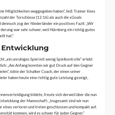
 viele Möglichkeiten weggegeben haben“, ließ Trainer Kees
zahl der Torschüsse (12:16) als auch die xGoals
 dennoch zog der Niederländer ein positives Fazit: „Wir
rderung war sehr schwer, weil Nürnberg ein richtig gutes
llt hat.“
e Entwicklung
ht „ein unruhiges Spiel mit wenig Spielkontrolle“ erlebt
cklich: „Am Anfang konnten wir gut Druck auf den Gegner
len“, lobte der Schalker Coach, der einen seiner
eler haben heute eine richtig gute Leistung gezeigt,
nnenverteidigung bildete, freute sich derweil über die nun
Entwicklung der Mannschaft: „Insgesamt sind wir nun
ur eines verloren und treten geschlossen und kompakt auf.
tensität kommen, wird es schwer für jeden Gegner.“