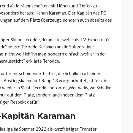
ährend viele Mannschaften mit Höhen und Tiefen zu
 besonders heraus: Kenan
Karaman
. Der Kapitän des FC
tungen auf dem Platz überzeugt, sondern auch abseits des
rjäger Simon
Terodde
, der mittlerweile als TV-Experte für
nde“ setzte
Terodde
Karaman
an die Spitze seiner
e, nicht weil ich ihn mag, sondern einfach, weil er in der
eraussticht“, erklärte Terodde.
arunter entscheidende Treffer, die Schalke nach einer
m Abstiegskampf auf Rang 13 vorgearbeitet, ist für die
 wieder in Sicht.
Terodde
betonte: „Wer weiß, wo Schalke
 nur auf dem Platz, sondern auch neben dem Platz
iger Respekt dafür.“
-Kapitän
Karaman
desliga im Sommer 2022 als kurzfristiger Transfer