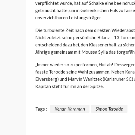
verpflichtet wurde, hat auf Schalke eine beeindru
gebraucht hatte, um in Gelsenkirchen Fuß zu fasse
unverzichtbaren Leistungsträger.
Die turbulente Zeit nach dem direkten Wiederabsti
Nicht zuletzt seine persönliche Bilanz – 13 Tore 
entscheidend dazu bei, den Klassenerhalt zu sichern
Jährige gemeinsam mit Moussa
Sylla
das torgefähr
„Immer wieder so zu performen, Hut ab! Deswegen
fasste
Terodde
seine Wahl zusammen. Neben
Kar
Elversberg) und Marvin
Wanitzek
(Karlsruher SC) 
Kapitän steht für ihn an der Spitze.
Tags :
Kenan Karaman
Simon Terodde