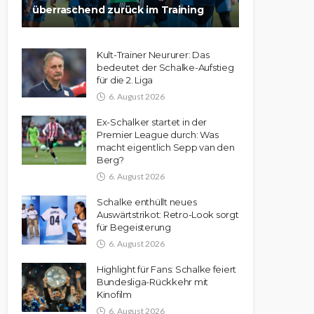
überraschend zurück im Training
Kult-Trainer Neururer: Das
bedeutet der Schalke-Aufstieg
für die 2. Liga
6. August 2026
Ex-Schalker startet in der
Premier League durch: Was
macht eigentlich Sepp van den
Berg?
6. August 2026
Schalke enthüllt neues
Auswärtstrikot: Retro-Look sorgt
für Begeisterung
6. August 2026
Highlight für Fans: Schalke feiert
Bundesliga-Rückkehr mit
Kinofilm
6. August 2026