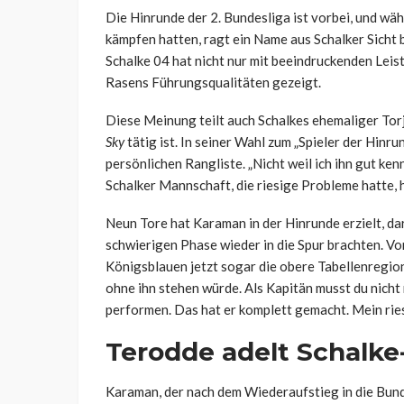
Die Hinrunde der 2. Bundesliga ist vorbei, und w
kämpfen hatten, ragt ein Name aus Schalker Sicht
Schalke 04 hat nicht nur mit beeindruckenden Leis
Rasens Führungsqualitäten gezeigt.
Diese Meinung teilt auch Schalkes ehemaliger To
Sky
tätig ist. In seiner Wahl zum „Spieler der Hinru
persönlichen Rangliste. „Nicht weil ich ihn gut kenn
Schalker Mannschaft, die riesige Probleme hatte, h
Neun Tore hat
Karaman
in der Hinrunde erzielt, d
schwierigen Phase wieder in die Spur brachten. Vo
Königsblauen jetzt sogar die obere Tabellenregion
ohne ihn stehen würde. Als Kapitän musst du nicht
performen. Das hat er komplett gemacht. Mein ries
Terodde
adelt Schalke
Karaman
, der nach dem Wiederaufstieg in die Bun