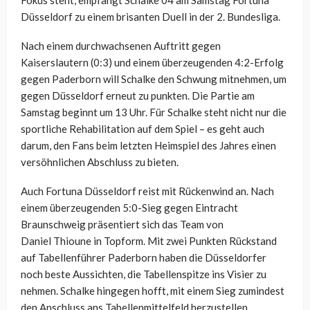
Fokus steht, empfängt Schalke 04 am Samstag Fortuna
Düsseldorf zu einem brisanten Duell in der 2. Bundesliga.
Nach einem durchwachsenen Auftritt gegen
Kaiserslautern (0:3) und einem überzeugenden 4:2-Erfolg
gegen Paderborn will Schalke den Schwung mitnehmen, um
gegen Düsseldorf erneut zu punkten. Die Partie am
Samstag beginnt um 13 Uhr. Für Schalke steht nicht nur die
sportliche Rehabilitation auf dem Spiel – es geht auch
darum, den Fans beim letzten Heimspiel des Jahres einen
versöhnlichen Abschluss zu bieten.
Auch Fortuna Düsseldorf reist mit Rückenwind an. Nach
einem überzeugenden 5:0-Sieg gegen Eintracht
Braunschweig präsentiert sich das Team von
Daniel
Thioune
in Topform. Mit zwei Punkten Rückstand
auf Tabellenführer Paderborn haben die Düsseldorfer
noch beste Aussichten, die Tabellenspitze ins Visier zu
nehmen. Schalke hingegen hofft, mit einem Sieg zumindest
den Anschluss ans Tabellenmittelfeld herzustellen.