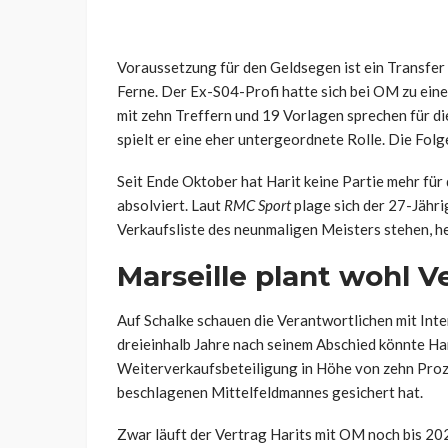
Voraussetzung für den Geldsegen ist ein Transfer 
Ferne. Der Ex-S04-Profi hatte sich bei OM zu ein
mit zehn Treffern und 19 Vorlagen sprechen für die
spielt er eine eher untergeordnete Rolle. Die Folg
Seit Ende Oktober hat Harit keine Partie mehr für
absolviert. Laut
RMC Sport
plage sich der 27-Jähri
Verkaufsliste des neunmaligen Meisters stehen, he
Marseille plant wohl V
Auf Schalke schauen die Verantwortlichen mit Inte
dreieinhalb Jahre nach seinem Abschied könnte Hari
Weiterverkaufsbeteiligung in Höhe von zehn Proze
beschlagenen Mittelfeldmannes gesichert hat.
Zwar läuft der Vertrag Harits mit OM noch bis 202