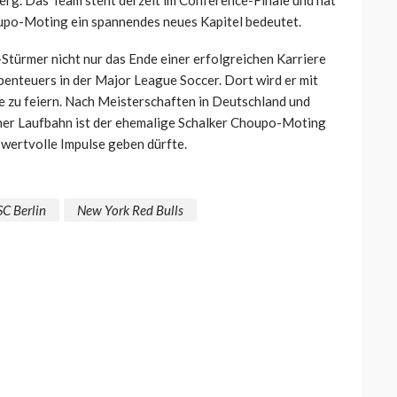
rg. Das Team steht derzeit im Conference-Finale und hat
oupo-Moting ein spannendes neues Kapitel bedeutet.
Stürmer nicht nur das Ende einer erfolgreichen Karriere
benteuers in der Major League Soccer. Dort wird er mit
e zu feiern. Nach Meisterschaften in Deutschland und
ner Laufbahn ist der ehemalige Schalker Choupo-Moting
 wertvolle Impulse geben dürfte.
C Berlin
New York Red Bulls