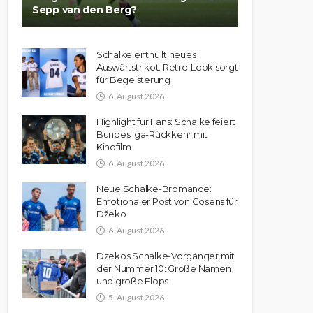
Sepp van den Berg?
Schalke enthüllt neues
Auswärtstrikot: Retro-Look sorgt
für Begeisterung
6. August 2026
Highlight für Fans: Schalke feiert
Bundesliga-Rückkehr mit
Kinofilm
6. August 2026
Neue Schalke-Bromance:
Emotionaler Post von Gosens für
Džeko
6. August 2026
Dzekos Schalke-Vorgänger mit
der Nummer 10: Große Namen
und große Flops
5. August 2026