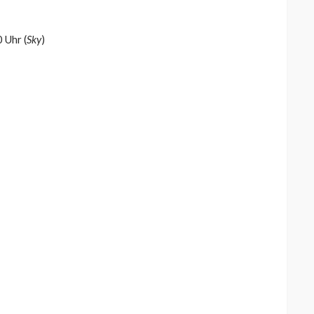
0 Uhr (
Sky
)