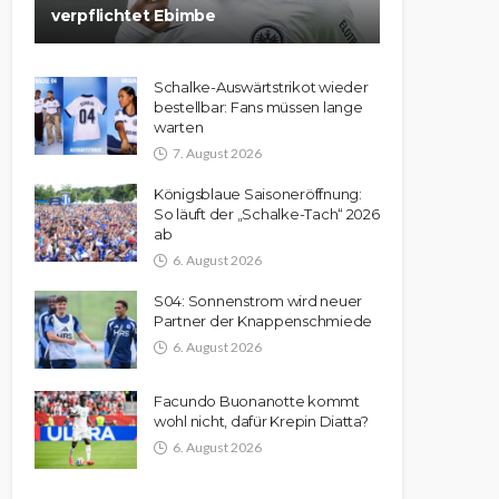
verpflichtet Ebimbe
Schalke-Auswärtstrikot wieder
bestellbar: Fans müssen lange
warten
7. August 2026
Königsblaue Saisoneröffnung:
So läuft der „Schalke-Tach“ 2026
ab
6. August 2026
S04: Sonnenstrom wird neuer
Partner der Knappenschmiede
6. August 2026
Facundo Buonanotte kommt
wohl nicht, dafür Krepin Diatta?
6. August 2026