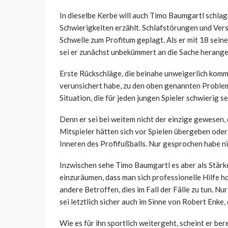
In dieselbe Kerbe will auch Timo Baumgartl schlag
Schwierigkeiten erzählt. Schlafstörungen und Ver
Schwelle zum Profitum geplagt. Als er mit 18 sein
sei er zunächst unbekümmert an die Sache herang
Erste Rückschläge, die beinahe unweigerlich komm
verunsichert habe, zu den oben genannten Problem
Situation, die für jeden jungen Spieler schwierig se
Denn er sei bei weitem nicht der einzige gewesen
Mitspieler hätten sich vor Spielen übergeben oder
Inneren des Profifußballs. Nur gesprochen habe n
Inzwischen sehe Timo Baumgartl es aber als Stärke
einzuräumen, dass man sich professionelle Hilfe ho
andere Betroffen, dies im Fall der Fälle zu tun. N
sei letztlich sicher auch im Sinne von Robert Enke,
Wie es für ihn sportlich weitergeht, scheint er bere