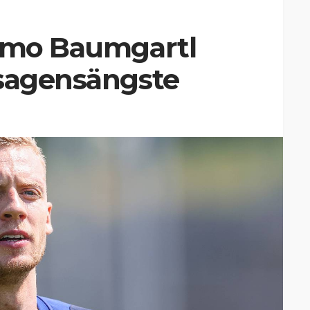
Timo Baumgartl
rsagensängste