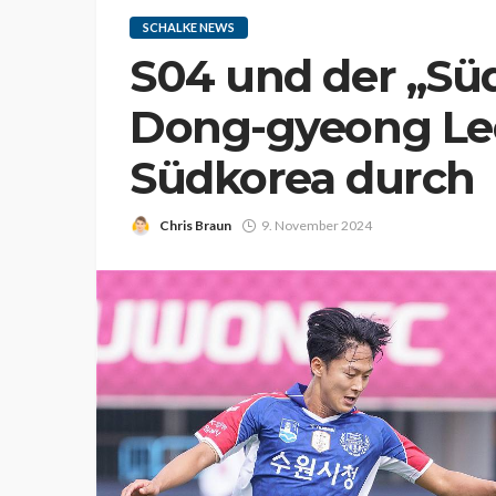
SCHALKE NEWS
S04 und der „Sü
Dong-gyeong Lee
Südkorea durch
Chris Braun
9. November 2024