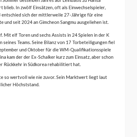
im Sommer desselben Jahres auf Leihbasis zu Hansa
blieb. In zwölf Einsätzen, oft als Einwechselspieler,
entschied sich der mittlerweile 27-Jährige für eine
te und seit 2024 an Gimcheon Sangmu ausgeliehen ist.
. Mit elf Toren und sechs Assists in 24 Spielen in der K
 seines Teams. Seine Bilanz von 17 Torbeteiligungen fiel
 September und Oktober für die WM-Qualifikationsspiele
na kam der der Ex-Schalker kurz zum Einsatz, aber schon
er Rückkehr in Südkorea rehabilitiert hat.
so wertvoll wie nie zuvor. Sein Marktwert liegt laut
nlicher Höchststand.