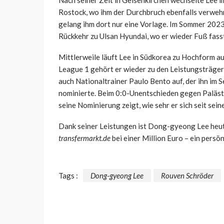
Nach seiner Zeit in Gelsenkirchen wechselte Lee 
Rostock, wo ihm der Durchbruch ebenfalls verwehrt 
gelang ihm dort nur eine Vorlage. Im Sommer 2023 
Rückkehr zu Ulsan Hyundai, wo er wieder Fuß fass
Mittlerweile läuft Lee in Südkorea zu Hochform auf
League 1 gehört er wieder zu den Leistungsträgern
auch Nationaltrainer Paulo Bento auf, der ihn im
nominierte. Beim 0:0-Unentschieden gegen Palästi
seine Nominierung zeigt, wie sehr er sich seit sein
Dank seiner Leistungen ist Dong-gyeong Lee heute 
transfermarkt.de
bei einer Million Euro – ein persö
Tags :
Dong-gyeong Lee
Rouven Schröder