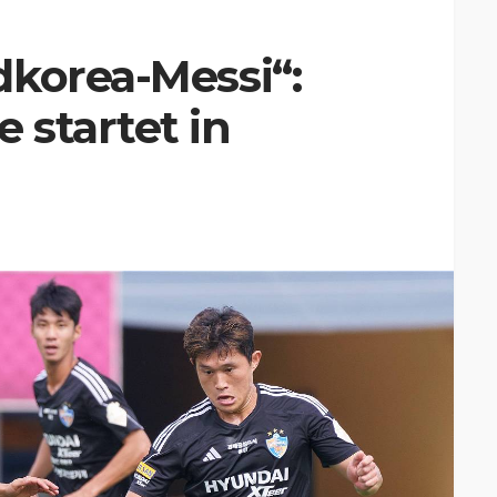
dkorea-Messi“:
 startet in