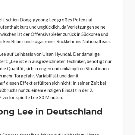
delt, schien Dong-gyeong Lee großes Potenzial
ufenthalt kurz und unglücklich, da Verletzungen seine
zwischen ist der Offensivspieler zurück in Südkorea und
arken Bilanz und sogar einer Rückkehr ins Nationalteam.
Lee auf Leihbasis von Ulsan Hyundai. Der damalige
ert: „Lee ist ein ausgezeichneter Techniker, benötigt nur
die Qualität, sich in engen und umkämpften Situationen
h mehr Torgefahr, Variabilität und damit
diesen Effekt erfüllten sich nicht: In seiner Zeit bei
bruchs nur zu einem einzigen Einsatz in der 2.
2 verlor, spielte Lee 30 Minuten.
ong Lee in Deutschland