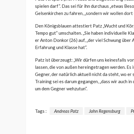
spielen darf“. Das sei für ihn durchaus „etwas Beso
Gelsenkirchen zu fahren, „sondern wir wollen dort
Den Königsblauen attestiert Patz „Wucht und Körpe
Tempo gut“ umschalten. „Sie haben individuelle Kla
er Anton Donkor (26) auf, „der viel Schwung über A
Erfahrung und Klasse hat“.
Patz ist überzeugt: „Wir dürfen uns keinesfalls v
lassen, die von außen hereingetragen werden. Es i
Gegner, der natürlich aktuell nicht da steht, wo er s
Training sei es darum gegangen, „dass wir auch i
um dem Gegner wehzutun“.
Tags :
Andreas Patz
Jahn Regensburg
P