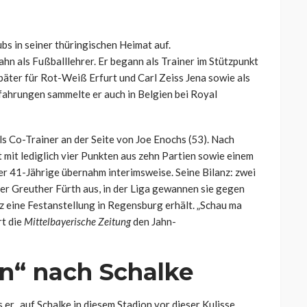
lubs in seiner thüringischen Heimat auf.
n als Fußballlehrer. Er begann als Trainer im Stützpunkt
äter für Rot-Weiß Erfurt und Carl Zeiss Jena sowie als
ahrungen sammelte er auch in Belgien bei Royal
 Co-Trainer an der Seite von Joe Enochs (53). Nach
it mit lediglich vier Punkten aus zehn Partien sowie einem
r 41-Jährige übernahm interimsweise. Seine Bilanz: zwei
er Greuther Fürth aus, in der Liga gewannen sie gegen
z eine Festanstellung in Regensburg erhält. „Schau ma
rt die
Mittelbayerische Zeitung
den Jahn-
en“ nach Schalke
 er „auf Schalke in diesem Stadion vor dieser Kulisse