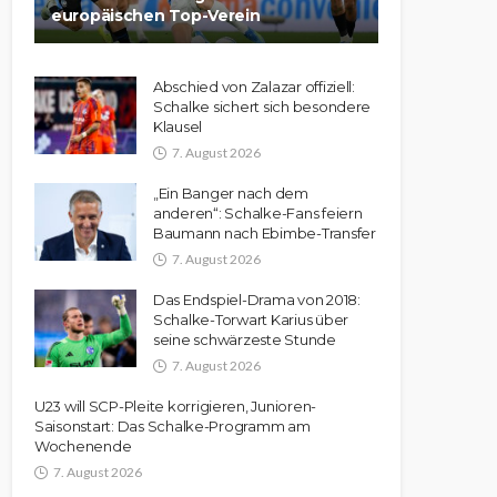
europäischen Top-Verein
Abschied von Zalazar offiziell:
Schalke sichert sich besondere
Klausel
7. August 2026
„Ein Banger nach dem
anderen“: Schalke-Fans feiern
Baumann nach Ebimbe-Transfer
7. August 2026
Das Endspiel-Drama von 2018:
Schalke-Torwart Karius über
seine schwärzeste Stunde
7. August 2026
U23 will SCP-Pleite korrigieren, Junioren-
Saisonstart: Das Schalke-Programm am
Wochenende
7. August 2026