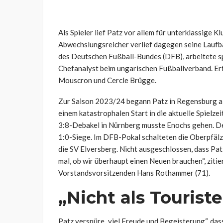
Als Spieler lief Patz vor allem für unterklassige K
Abwechslungsreicher verlief dagegen seine Laufbah
des Deutschen Fußball-Bundes (DFB), arbeitete sp
Chefanalyst beim ungarischen Fußballverband. Erf
Mouscron und Cercle Brügge.
Zur Saison 2023/24 begann Patz in Regensburg als
einem katastrophalen Start in die aktuelle Spielze
3:8-Debakel in Nürnberg musste Enochs gehen. De
1:0-Siege. Im DFB-Pokal schalteten die Oberpfälz
die SV Elversberg. Nicht ausgeschlossen, dass Pat
mal, ob wir überhaupt einen Neuen brauchen“, zitie
Vorstandsvorsitzenden Hans Rothammer (71).
„Nicht als Tourist
Patz verspüre „viel Freude und Begeisterung“, dass