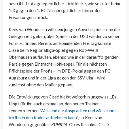
bestritt. Trotz gelegentlicher Lichtblicke, wie sein Tor beim
1:3 gegen den 1. FC Nürnberg, blieb er hinter den
Erwartungen zurück.
Kees van Wonderen will dem jungen Abwehrspieler nun die
Gelegenheit geben, über Spiele in der U23 wieder zu seiner
Form zu finden. Bereits am kommenden Freitag könnte
Cissé beim Regionalliga-Spiel gegen Rot-Weiß
Oberhausen auflaufen, ebenso wie in der darauffolgenden
Partie gegen Eintracht Hohkeppel. Für die nächsten
Pflichtspiele der Profis – im DFB-Pokal gegen den FC
Augsburg und in der Liga gegen den SSV Ulm – wird
zunächst ohne den Malier geplant.
Die Entwicklung von Cissé bleibt weiterhin ungewiss. „Es
fängt für ihn auch erstmal an, den neuen Trainer
kennenzulernen.
Was sind die Absprachen und wie schnell
ich ihn in den Kader aufnehmen kann
“, so Kees van
Wonderen gegenüber
RUHR24
. Ob es Ibrahima Cissé