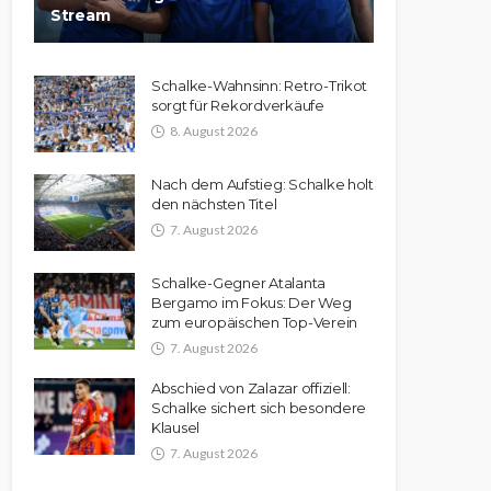
Stream
Schalke-Wahnsinn: Retro-Trikot
sorgt für Rekordverkäufe
8. August 2026
Nach dem Aufstieg: Schalke holt
den nächsten Titel
7. August 2026
Schalke-Gegner Atalanta
Bergamo im Fokus: Der Weg
zum europäischen Top-Verein
7. August 2026
Abschied von Zalazar offiziell:
Schalke sichert sich besondere
Klausel
7. August 2026