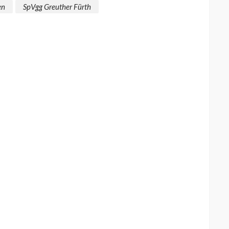
en
SpVgg Greuther Fürth