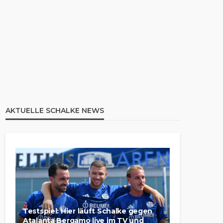
AKTUELLE SCHALKE NEWS
Testspiel: Hier läuft Schalke gegen
Atalanta Bergamo live im TV und