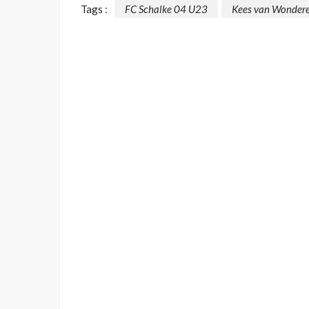
Tags :
FC Schalke 04 U23
Kees van Wonder