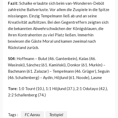
Fazit:
Schalke erlaubte sich beim van-Wonderen-Debüt
zahlreiche Ballverluste. Vor allem die Zuspiele in die Spitze
misslangen. Einzig Tempelmann ließ ab und an seine
Kreativität aufblitzen. Bei den Gegentreffern zeigten sich
die bekannten Abwehrschwächen der Königsblauen, die
ihren Kontrahenten zu viel Platz ließen. Immerhin
bewiesen die Gäste Moral und kamen zweimal nach
Rückstand zurück.
S04:
Hoffmann – Bulut (46. Gantenbein), Kalas (46.
Wasinski), Sánchez (61. Kamiński), Donkor (61. Murkin) –
Bachmann (61. Zalazar) – Tempelmann (46. Grüger), Seguin
(46. Schallenberg) – Aydin, Höjlund (61. Noode), Lasme
Tore:
1:0 Touré (10.), 1:1 Höjlund (37.), 2:1 Odutayo (42.),
2:2 Schallenberg (74.)
Tags :
FC Aarau
Testspiel