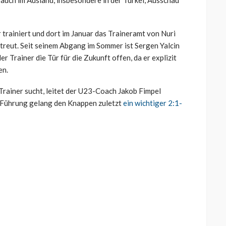
 auch im Ausland, insbesondere in der Türkei, Ausschau
trainiert und dort im Januar das Traineramt von Nuri
reut. Seit seinem Abgang im Sommer ist Sergen Yalcin
r Trainer die Tür für die Zukunft offen, da er explizit
en.
Trainer sucht, leitet der U23-Coach Jakob Fimpel
 Führung gelang den Knappen zuletzt
ein wichtiger 2:1-