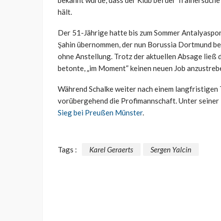
bekannt wurde, dass der Klub bei der Trainersuche
hält.
Der 51-Jährige hatte bis zum Sommer Antalyaspor 
Şahin übernommen, der nun Borussia Dortmund bet
ohne Anstellung. Trotz der aktuellen Absage ließ de
betonte, „im Moment“ keinen neuen Job anzustreb
Während Schalke weiter nach einem langfristigen 
vorübergehend die Profimannschaft. Unter seiner
Sieg bei Preußen Münster
.
Tags :
Karel Geraerts
Sergen Yalcin