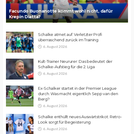
Facundo Buonanotte kommt wohl nicht, dafür
Krepin Diatta?
Schalke atmet auf: Verletzter Profi
überraschend zurück im Training
6. August 2026
Kult-Trainer Neururer: Das bedeutet der
Schalke-Aufstieg für die 2. Liga
6. August 2026
Ex-Schalker startet in der Premier League
durch: Was macht eigentlich Sepp van den
Berg?
6. August 2026
Schalke enthüllt neues Auswärtstrikot: Retro-
Look sorgt für Begeisterung
6. August 2026