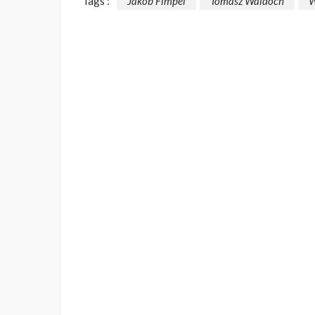
Tags :
Jakob Fimpel
Tomasz Waldoch
W