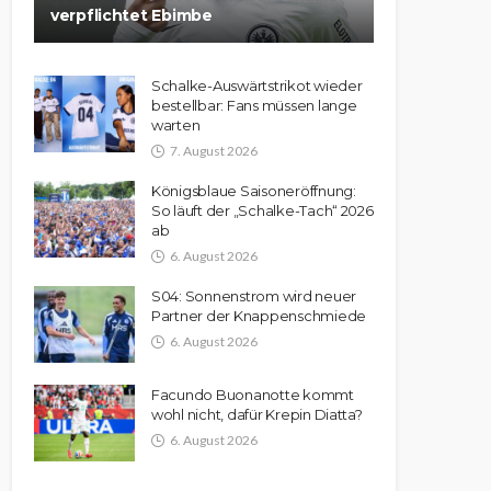
verpflichtet Ebimbe
Schalke-Auswärtstrikot wieder
bestellbar: Fans müssen lange
warten
7. August 2026
Königsblaue Saisoneröffnung:
So läuft der „Schalke-Tach“ 2026
ab
6. August 2026
S04: Sonnenstrom wird neuer
Partner der Knappenschmiede
6. August 2026
Facundo Buonanotte kommt
wohl nicht, dafür Krepin Diatta?
6. August 2026