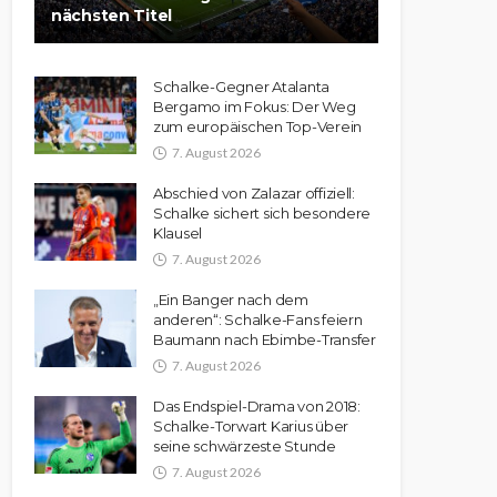
nächsten Titel
Schalke-Gegner Atalanta
Bergamo im Fokus: Der Weg
zum europäischen Top-Verein
7. August 2026
Abschied von Zalazar offiziell:
Schalke sichert sich besondere
Klausel
7. August 2026
„Ein Banger nach dem
anderen“: Schalke-Fans feiern
Baumann nach Ebimbe-Transfer
7. August 2026
Das Endspiel-Drama von 2018:
Schalke-Torwart Karius über
seine schwärzeste Stunde
7. August 2026